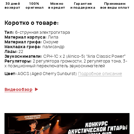
30 дней
100%
Можно
Гарантия
Принимаем
возврат
оригинал
в кредит
и поддержка
все виды оплат
Коротко о товаре:
Тип:
6-струнная электрогитара
Материал корпуса:
Липа
Материал грифа:
Окоуме
Накладка грифа:
палисандр
Лады:
22
Звукосниматели:
CPH-1C x 2 (Alnico-5) “Aria Classic Power”
Регуляторы:
2 регулятора громкости, 2 регулятора тона, 3-
х позиционный переключатель звукоснимателей
Цвет:
AGCS (Aged Cherry Sunburst)
Подробное описание
Видеообзор