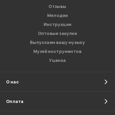
Отзывы
Мелодии
Инструкции
Оптовые закупки
Выпускаем вашу музыку
Музей инструментов
Я даю
согласие
на обработку персональных данных в
соответствии с
Политикой в отношении обработки
Уценка
персональных данных.
Введите проверочное число:
О нас
Оплата