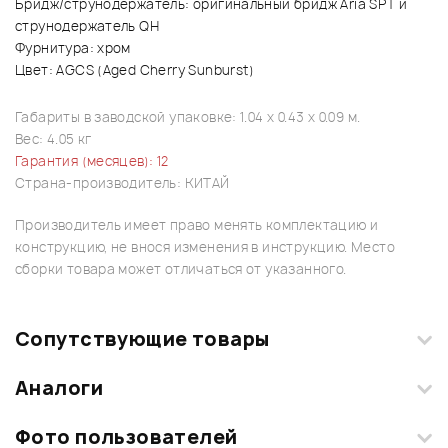
Бридж/струнодержатель: оригинальный бридж Aria SPT и
струнодержатель QH
Фурнитура: хром
Цвет: AGCS (Aged Cherry Sunburst)
Габариты в заводской упаковке: 1.04 x 0.43 x 0.09 м.
Вес: 4.05 кг
Гарантия (месяцев): 12
Страна-производитель: КИТАЙ
Производитель имеет право менять комплектацию и
конструкцию, не внося изменения в инструкцию. Место
сборки товара может отличаться от указанного.
Сопутствующие товары
Аналоги
Текущий товар
1
из
10
Фото пользователей