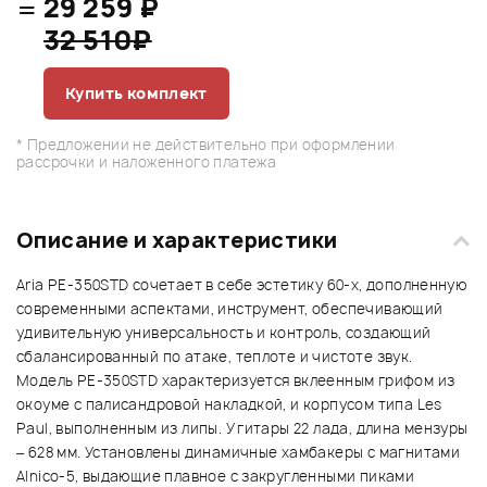
=
29 259 ₽
32 510₽
Купить комплект
* Предложении не действительно при оформлении
рассрочки и наложенного платежа
Описание и характеристики
Aria PE-350STD сочетает в себе эстетику 60-х, дополненную
современными аспектами, инструмент, обеспечивающий
удивительную универсальность и контроль, создающий
сбалансированный по атаке, теплоте и чистоте звук.
Модель PE-350STD характеризуется вклеенным грифом из
окоуме с палисандровой накладкой, и корпусом типа Les
Paul, выполненным из липы. У гитары 22 лада, длина мензуры
– 628 мм. Установлены динамичные хамбакеры с магнитами
Alnico-5, выдающие плавное с закругленными пиками