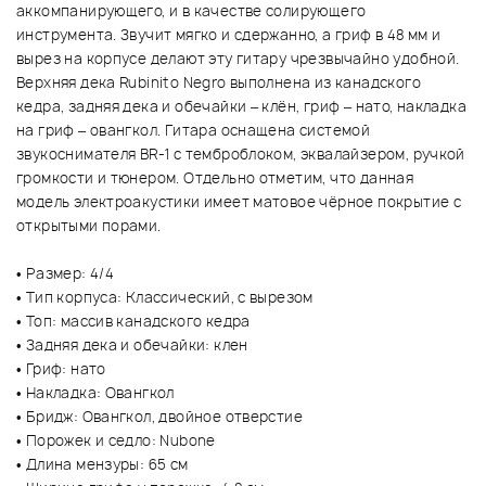
аккомпанирующего, и в качестве солирующего
инструмента. Звучит мягко и сдержанно, а гриф в 48 мм и
вырез на корпусе делают эту гитару чрезвычайно удобной.
Верхняя дека Rubinito Negro выполнена из канадского
кедра, задняя дека и обечайки – клён, гриф – нато, накладка
на гриф – овангкол. Гитара оснащена системой
звукоснимателя BR-1 с темброблоком, эквалайзером, ручкой
громкости и тюнером. Отдельно отметим, что данная
модель электроакустики имеет матовое чёрное покрытие с
открытыми порами.
• Размер: 4/4
• Тип корпуса: Классический, с вырезом
• Топ: массив канадского кедра
• Задняя дека и обечайки: клен
• Гриф: нато
• Накладка: Овангкол
• Бридж: Овангкол, двойное отверстие
• Порожек и седло: Nubone
• Длина мензуры: 65 см