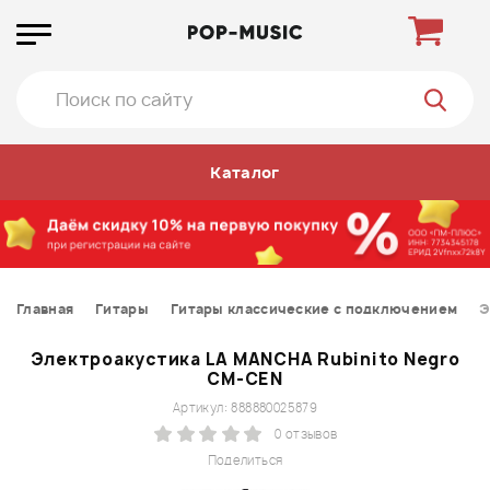
Каталог
Главная
Гитары
Гитары классические с подключением
Э
Электроакустика LA MANCHA Rubinito Negro
CM-CEN
Артикул: 888880025879
0 отзывов
Поделиться