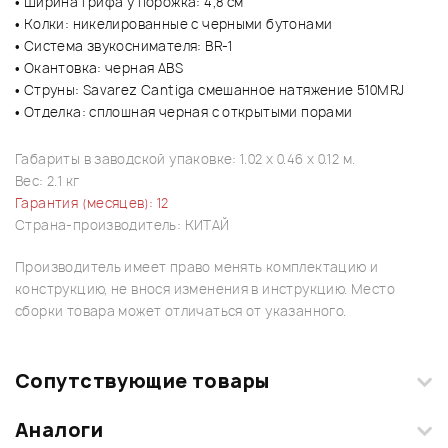
• Ширина грифа у порожка: 4,8 см
• Колки: никелированные с черными бутонами
• Система звукоснимателя: BR-1
• Окантовка: черная ABS
• Струны: Savarez Cantiga смешанное натяжение 510MRJ
• Отделка: сплошная черная с открытыми порами
Габариты в заводской упаковке: 1.02 x 0.46 x 0.12 м.
Вес: 2.1 кг
Гарантия (месяцев): 12
Страна-производитель: КИТАЙ
Производитель имеет право менять комплектацию и
конструкцию, не внося изменения в инструкцию. Место
сборки товара может отличаться от указанного.
Сопутствующие товары
Аналоги