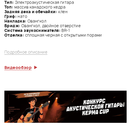
Тип:
Электроакустическая гитара
Топ:
массив канадского кедра
Задняя дека и обечайки:
клен
Гриф:
нато
Накладка:
Овангкол
Бридж:
Овангкол, двойное отверстие
Система звукоснимателя:
BR-1
Отделка:
сплошная черная с открытыми порами
Подробное описание
Видеообзор