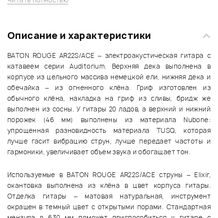
Читать полностью
Описание и характеристики
BATON ROUGE AR22S/ACE – электроакустическая гитара с
катавеем серии Auditorium. Верхняя дека выполнена в
корпусе из цельного массива немецкой ели, нижняя дека и
обечайка – из огненного клёна. Гриф изготовлен из
обычного клёна, накладка на гриф из сливы, бридж же
выполнен из сосны. У гитары 20 ладов, а верхний и нижний
порожек (46 мм) выполнены из материала Nubone:
упрощенная разновидность материала TUSQ, которая
лучше гасит вибрацию струн, лучше передает частоты и
гармоники, увеличивает объем звука и обогащает тон.
Используемые в BATON ROUGE AR22S/ACE струны – Elixir,
окантовка выполнена из клёна в цвет корпуса гитары.
Отделка гитары – матовая натуральная, инструмент
окрашен в темный цвет с открытыми порами. Стандартная
мензура в 630 мм поможет приспособиться к гитаре с