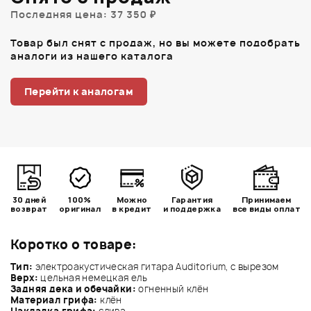
Последняя цена: 37 350 ₽
Товар был снят с продаж, но вы можете подобрать
аналоги из нашего каталога
Перейти к аналогам
30 дней
100%
Можно
Гарантия
Принимаем
возврат
оригинал
в кредит
и поддержка
все виды оплат
Коротко о товаре:
Тип:
электроакустическая гитара Auditorium, с вырезом
Верх:
цельная немецкая ель
Задняя дека и обечайки:
огненный клён
Материал грифа:
клён
Накладка грифа:
слива