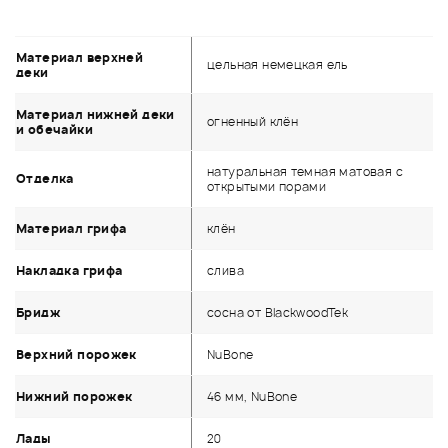
Материал верхней
цельная немецкая ель
деки
Материал нижней деки
огненный клён
и обечайки
натуральная темная матовая с
Отделка
открытыми порами
Материал грифа
клён
Накладка грифа
слива
Бридж
сосна от BlackwoodTek
Верхний порожек
NuBone
Нижний порожек
46 мм, NuBone
Лады
20