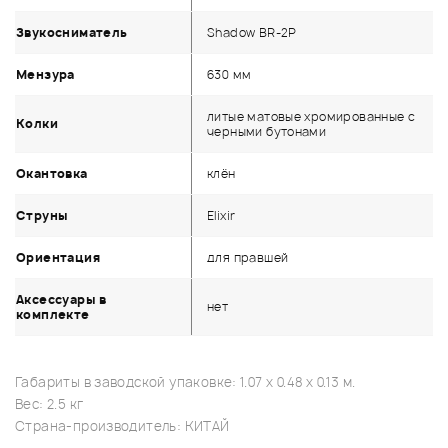
Звукосниматель
Shadow BR-2P
Мензура
630 мм
литые матовые хромированные с
Колки
черными бутонами
Окантовка
клён
Струны
Elixir
Ориентация
для правшей
Аксессуары в
нет
комплекте
Габариты в заводской упаковке: 1.07 x 0.48 x 0.13 м.
Вес: 2.5 кг
Страна-производитель: КИТАЙ