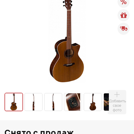
Добавить
свое
фото
Снято с продаж