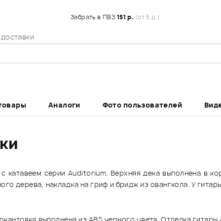
Забрать в ПВЗ
151 р.
(от 5 д.)
 доставки
товары
Аналоги
Фото пользователей
Вид
ики
 катавеем серии Auditorium. Верхняя дека выполнена в ко
ого дерева, накладка на гриф и бридж из овангкола. У гитар
 окантовка выполнена из ABS черного цвета. Отделка гитары