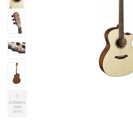
Добавить
свое
фото