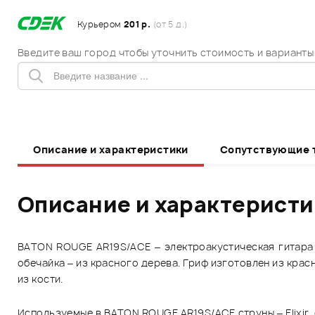
Курьером
201 р.
(от 5 д.)
Введите ваш город чтобы уточнить стоимость и варианты
Описание и характеристики
Сопутствующие 
Описание и характерист
BATON ROUGE AR19S/ACE – электроакустическая гитара с
обечайка – из красного дерева. Гриф изготовлен из красн
из кости.
Используемые в BATON ROUGE AR19S/ACE струны – Elixir,