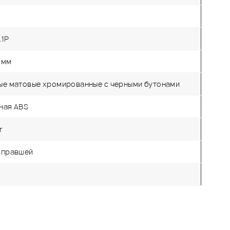
.1P
 мм
ые матовые хромированные с черными бутонами
ная ABS
r
 правшей