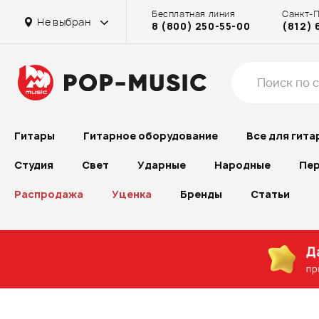
Бесплатная линия
Санкт-
на Октябрьском поле
на Рубинштейна
на Достоевской
на Бассейной
на Достоевской
на Бассейной
на Бассейной
на Октябрьском поле
на Проспекте Большевиков
Не выбран
8 (800) 250-55-00
(812) 
на Проспекте Большевиков
на Октябрьском поле
Гитары
Гитарное оборудование
Все для гита
Студия
Свет
Ударные
Народные
Пер
Распродажа
Уценка
Бренды
Статьи