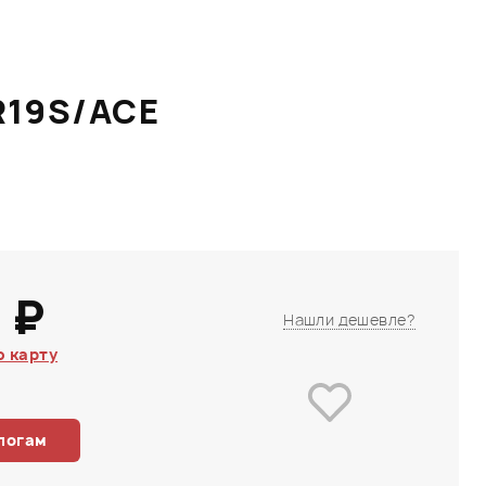
R19S/ACE
 ₽
Нашли дешевле?
 карту
логам