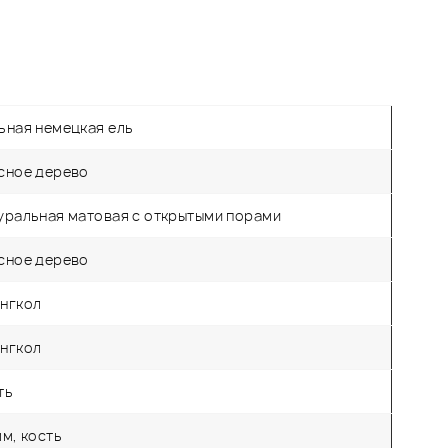
ьная немецкая ель
сное дерево
уральная матовая с открытыми порами
сное дерево
нгкол
нгкол
ть
мм, кость