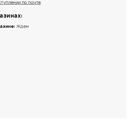
ступлении по почте
азинах:
азине:
Ждем