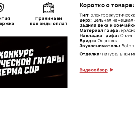
Коротко о товаре:
Тип:
электроакустическая
нтия
Принимаем
Верх:
цельная немецкая 
держка
все виды оплат
Задняя дека и обечайк
Материал грифа:
красн
Накладка грифа:
Ованг
Бридж:
Овангкол
Звукосниматель:
Baton
Отделка:
натуральная м
Видеообзор