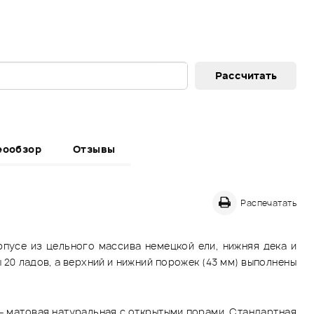
еообзор
Отзывы
Распечатать
рпусе из цельного массива немецкой ели, нижняя дека и
ы 20 ладов, а верхний и нижний порожек (43 мм) выполнены
 – матовая натуральная с открытыми порами. Стандартная