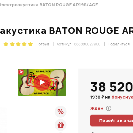
Электроакустика BATON ROUGE AR19S/ACE
акустика BATON ROUGE A
1 отзыв
Артикул: 888880027900
Поделиться
38 520
1930 ₽ на
бонусную
Ждем
i
Перейти к ана