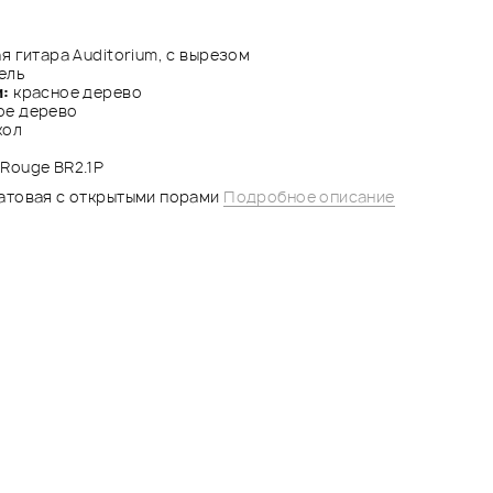
 гитара Auditorium, с вырезом
ель
и:
красное дерево
ое дерево
кол
 Rouge BR2.1P
атовая с открытыми порами
Подробное описание