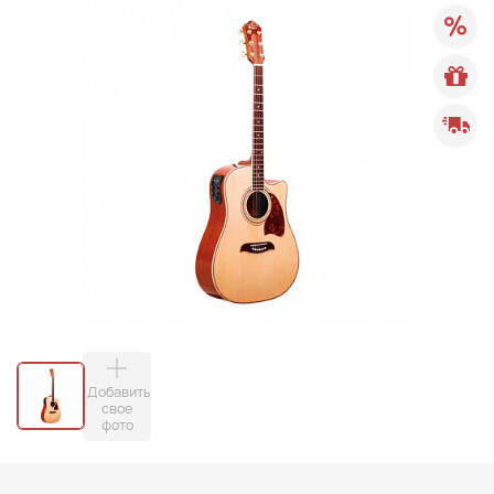
Добавить
свое
фото