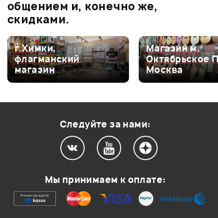
0.0
общением и, конечно же,
скидками.
Оценка
5
0
г.Химки,
Магазин м.
флагманский
Октябрьское 
Оценка
4
0
магазин
Москва
Оценка
3
0
Оценка
2
0
Оценка
1
0
Следуйте за нами:
Мой отзыв о товаре
Мы принимаем к оплате:
Ваша оценка:
Впечатления о товаре: