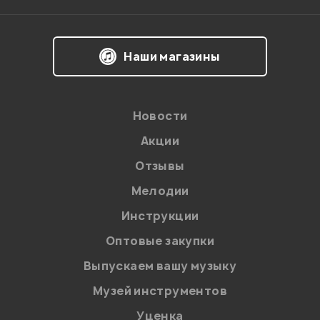
Наши магазины
Новости
Акции
Отзывы
Мелодии
Я даю
согласие
на обработку персональных данных в
Инструкции
соответствии с
Политикой в отношении обработки
персональных данных.
Оптовые закупки
Введите проверочное число:
Выпускаем вашу музыку
Музей инструментов
Уценка