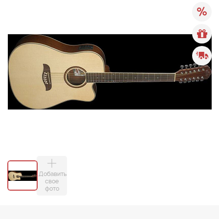
Добавить
свое
фото