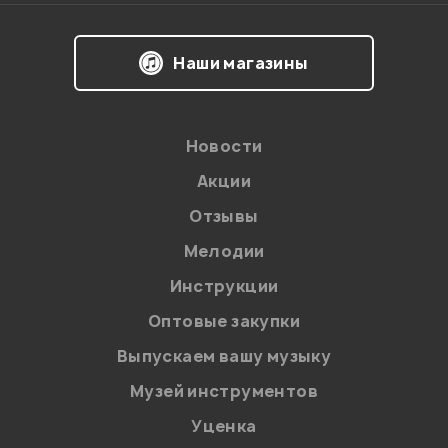
Наши магазины
Новости
Акции
Отзывы
Мелодии
Я даю
согласие
на обработку персональных данных в
Инструкции
соответствии с
Политикой в отношении обработки
персональных данных.
Оптовые закупки
Введите проверочное число:
Выпускаем вашу музыку
Музей инструментов
Уценка