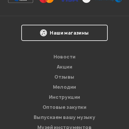
Впечатления о товаре:
Наши магазины
Новости
Акции
Отзывы
Мелодии
Я даю
согласие
на обработку персональных данных в
Инструкции
соответствии с
Политикой в отношении обработки
персональных данных.
Оптовые закупки
Введите проверочное число:
Выпускаем вашу музыку
Музей инструментов