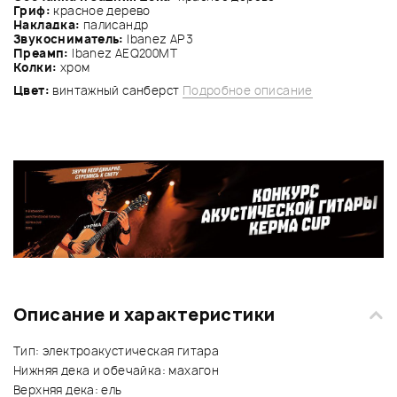
Гриф:
красное дерево
Накладка:
палисандр
Звукосниматель:
Ibanez AP3
Преамп:
Ibanez AEQ200MT
Колки:
хром
Цвет:
винтажный санберст
Подробное описание
Описание и характеристики
Тип: электроакустическая гитара
Нижняя дека и обечайка: махагон
Верхняя дека: ель