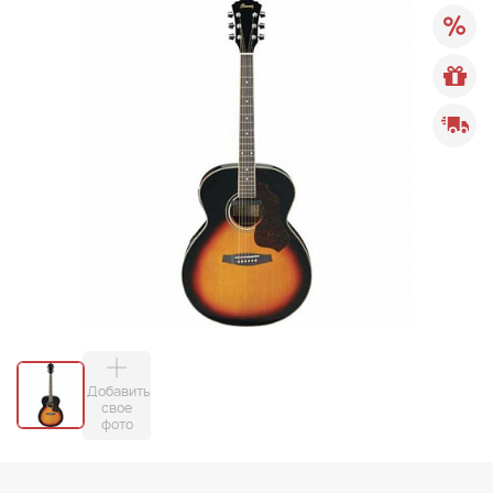
Добавить
свое
фото