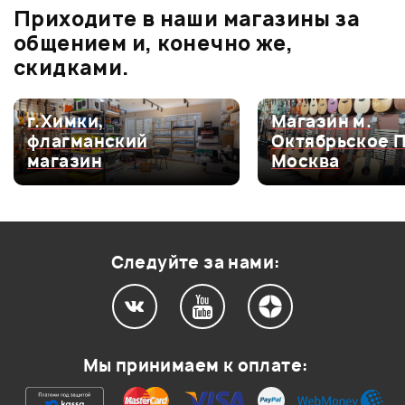
Приходите в наши магазины за
0.0
общением и, конечно же,
скидками.
Оценка
5
0
г.Химки,
Магазин м.
флагманский
Октябрьское 
Оценка
4
0
магазин
Москва
Оценка
3
0
Оценка
2
0
Оценка
1
0
Следуйте за нами:
Мой отзыв о товаре
Мы принимаем к оплате:
Ваша оценка: