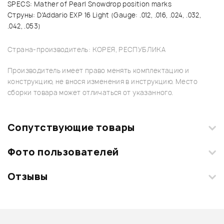
SPECS: Mather of Pearl Snowdrop position marks
Струны: D'Addario EXP 16 Light (Gauge: .012, .016, .024, .032,
.042, .053)
Страна-производитель: КОРЕЯ, РЕСПУБЛИКА
Производитель имеет право менять комплектацию и
конструкцию, не внося изменения в инструкцию. Место
сборки товара может отличаться от указанного.
Сопутствующие товары
Фото пользователей
Отзывы
Загрузите свои фотографии купленного товара и получите
+1000 бонусов
.
Смарт-навигатор
Добавить свое фото
Подробнее о CRAFTER