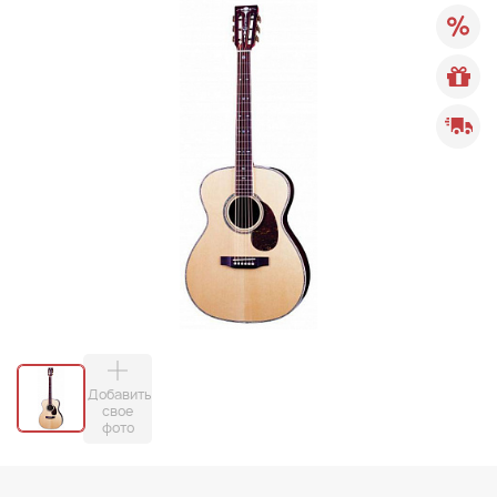
Добавить
свое
фото