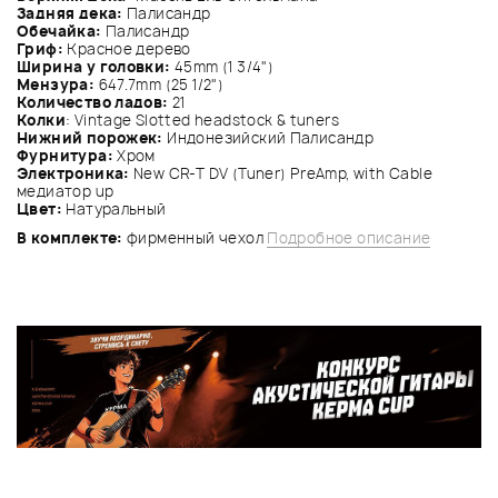
Задняя дека:
Палисандр
Обечайка:
Палисандр
Гриф:
Красное дерево
Ширина у головки:
45mm (1 3/4")
Мензура:
647.7mm (25 1/2")
Количество ладов:
21
Колки
: Vintage Slotted headstock & tuners
Нижний порожек:
Индонезийский Палисандр
Фурнитура:
Хром
Электроника:
New CR-T DV (Tuner) PreAmp, with Cable
медиатор up
Цвет:
Натуральный
В комплекте:
фирменный чехол
Подробное описание