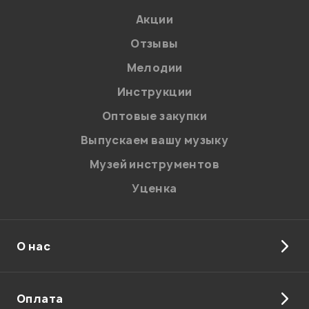
Акции
Отзывы
Мелодии
Я даю
согласие
на обработку персональных данных в
Инструкции
соответствии с
Политикой в отношении обработки
персональных данных.
Оптовые закупки
Введите проверочное число:
Выпускаем вашу музыку
Музей инструментов
Уценка
О нас
Отправить
Оплата