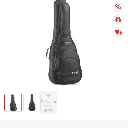
Добавить
свое
фото