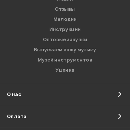
Отзывы
Мелодии
Я даю
согласие
на обработку персональных данных в
Инструкции
соответствии с
Политикой в отношении обработки
персональных данных.
Оптовые закупки
Введите проверочное число:
Выпускаем вашу музыку
Музей инструментов
Уценка
О нас
Отправить
Оплата