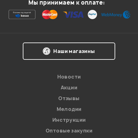
Мы принимаем к оплате:
Я даю
согласие
на обработку персональных данных в
Наши магазины
соответствии с
Политикой в отношении обработки
персональных данных.
Введите проверочное число:
Новости
Акции
Отзывы
Мелодии
Инструкции
Отправить
Оптовые закупки