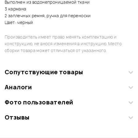
Выполнен из водонепроницаемой ткани
3 кармана
2 заплечных ремня, ручка для переноски
Цвет: черный
Производитель имеет право менять комплектацию и
конструкцию, не внося изменения в инструкцию. Место
сборки товара может отличаться от указанного.
Сопутствующие товары
Аналоги
Фото пользователей
Отзывы
Загрузите свои фотографии купленного товара и получите
+1000 бонусов
.
Смарт-навигатор