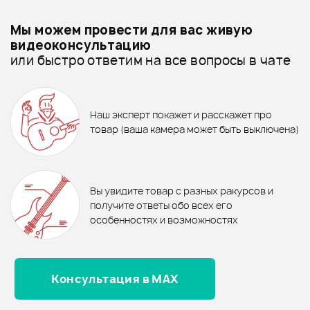
Добавить свое фото
Подробнее о РОССИЯ
Мы можем провести для вас живую
Чехлы для классических гитар - дешевле
видеоконсультацию
или быстро ответим на все вопросы в чате
Чехлы для классических гитар - дороже
ХИТ
ХИТ
1 190 ₽
335 ₽
Все товары РОССИЯ
NEW
ХИТ
ГИТАРНАЯ СТОЙКА FORCE
КРОНШТЕЙН ГИТАРНЫЙ
Чехлы для классических гитар - новинки
Наш эксперт покажет и расскажет про
GSC-05
FORCE GSCH-09
1 860 ₽
1 510 ₽
товар (ваша камера может быть выключена)
Чехол LUTNER ЛЧГК3
Чехол FLIGHT FBG-1005
В корзину
В корзину
Отзывы
Оставьте отзыв и получите
+1000
0
бонусов
.
В корзину
В корзину
Вы увидите товар с разных ракурсов и
0.0
получите ответы обо всех его
особенностях и возможностях
Консультация в MAX
Оценка
5
0
Оценка
4
0