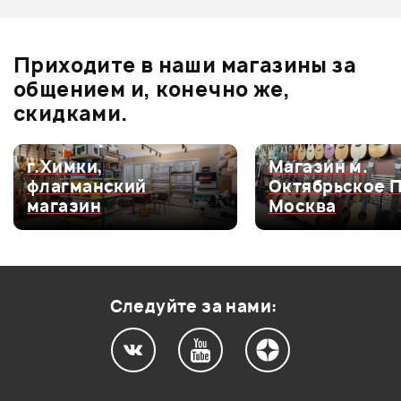
Оценка
3
0
Оценка
2
0
Приходите в наши магазины за
Оценка
1
0
общением и, конечно же,
скидками.
г.Химки,
Магазин м.
Мой отзыв о товаре
флагманский
Октябрьское 
магазин
Москва
Ваша оценка:
Впечатления о товаре:
Следуйте за нами: