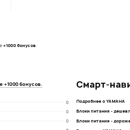
те
+1000 бонусов
.
Смарт-нав
те
+1000 бонусов
.
Подробнее о YAMAHA
0
Блоки питания - дешев
0
0
Блоки питания - дорож