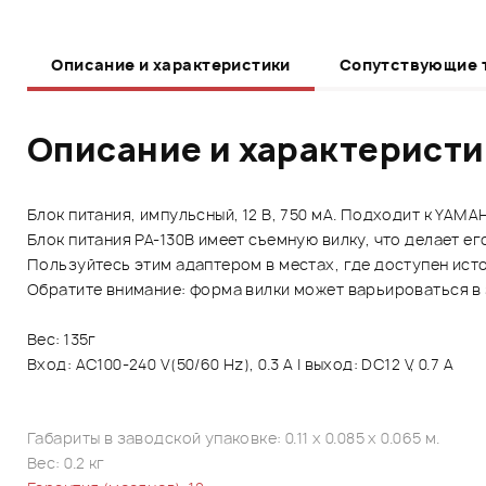
Описание и характеристики
Сопутствующие 
Описание и характерист
Блок питания, импульсный, 12 В, 750 мА. Подходит к YAM
Блок питания PA-130B имеет съемную вилку, что делает е
Пользуйтесь этим адаптером в местах, где доступен ист
Обратите внимание: форма вилки может варьироваться в
Вес: 135г
Вход: AC100-240 V(50/60 Hz), 0.3 A | выход: DC12 V, 0.7 A
Габариты в заводской упаковке: 0.11 x 0.085 x 0.065 м.
Вес: 0.2 кг