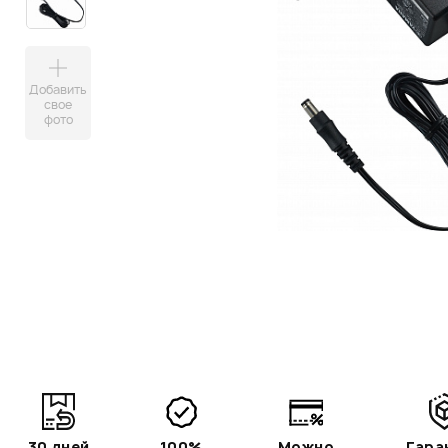
Добавить
свое
фото
30 дней
100%
Можно
Гара