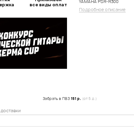
YAMAHA PSR-R300
держка
все виды оплат
Подробное описание
Забрать в ПВЗ
151 р.
(от 5 д.)
 доставки