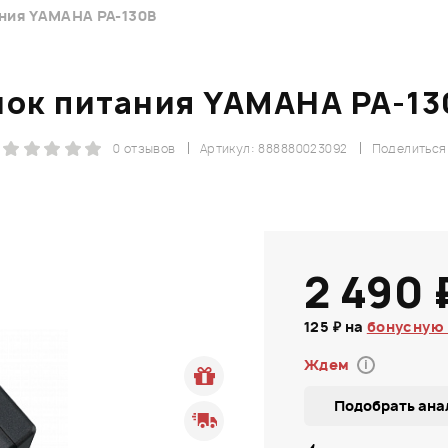
ния YAMAHA PA-130B
лок питания YAMAHA PA-13
0 отзывов
Артикул: 888880023092
Поделиться
2 490 
125 ₽ на
бонусную 
Ждем
i
Подобрать ана