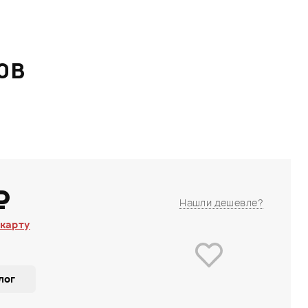
0B
₽
Нашли дешевле?
карту
лог