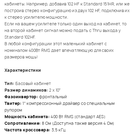
кабинеты. Например, добавив 102 HF к Standard 151HR, или же
построив стерео конфигурацию из двух 102 HF, подключив их
к стерео усилителю мощности.
Если на вашем усилителе только один выход на кабинет, то
на второй кабинет сигнал можно подать с Thru выхода у
Standard 102HF.
В любой конфигурации этот маленький кабинет с
номиналом 400Вт RMS дает впечатляющую для своих
размеров мощь!
Характеристики
Тип:
Басовый кабинет
Р
азмер динамиков:
2 x 10”
Фазоинвертор:
фронтальный
Твитер:
1" компрессионный драйвер со специальным
рупором
Мощность кабинета:
400 Вт RMS (стандарт AES)
Сопротивление:
8 Ом (Доступна также версия 4 Ом)
Частота кроссовера:
3,5 кГц