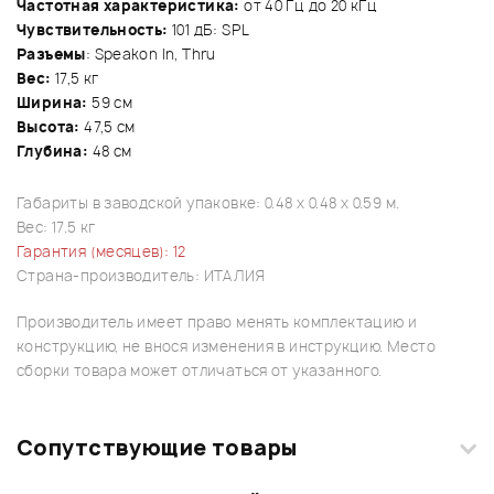
Частотная характеристика:
от 40 Гц до 20 кГц
Чувствительность:
101 дБ: SPL
Разъемы
: Speakon In, Thru
Вес:
17,5 кг
Ширина:
59 см
Высота:
47,5 см
Глубина:
48 см
Габариты в заводской упаковке: 0.48 x 0.48 x 0.59 м.
Вес: 17.5 кг
Гарантия (месяцев): 12
Страна-производитель: ИТАЛИЯ
Производитель имеет право менять комплектацию и
конструкцию, не внося изменения в инструкцию. Место
сборки товара может отличаться от указанного.
Сопутствующие товары