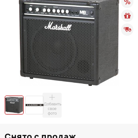
Добавить
свое
фото
Снято с продаж