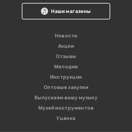
Наши магазины
Новости
Акции
Отзывы
Мелодии
Я даю
согласие
на обработку персональных данных в
Инструкции
соответствии с
Политикой в отношении обработки
персональных данных.
Оптовые закупки
Введите проверочное число:
Выпускаем вашу музыку
Музей инструментов
Уценка