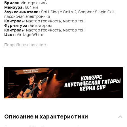
Бридж:
Vintage стиль
Мензура:
864 мм
Звукосниматели:
Split Single Coil x 2, Soapbar Single Coil,
пассивная электроника
Контроль:
мастер громкость, мастер тон
Фурнитура:
литой хром
Контроль:
мастер громкость, мастер тон
Цвет:
Vintage White
Подробное описание
Описание и характеристики