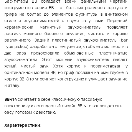
Бас-гитары BB обладают всеми фамильными чертами
инструментов серии BB - от больших размеров корпуса и
грифа на болтах до элементов фурнитуры в винтажном
стиле и звукоснимателей с двумя катушками. Передний
керамический магнитный звукосниматель позволяет
достичь мощного басового звучания, чистого и хорошо
различимого. Задний пластинчатый звукосниматель (bar
type pickup) разработан с тем учетом, чтобы его мощность в
два раза превосходила обыкновенные пластинчатые
звукосниматели. Этот мощный звукосниматель выдает
ясный, чистый звук. Хотя корпус и позаимствован у
оригинальной модели BB, но гриф посажен на 5мм глубже в
корпус BB. Это упрочняет конструкцию и улучшает звучание
и атаку.
BB414
сочетает в себе классическую пассивную
электронику и легендарный дизайн BB, что воплощается в
басу, готовом к действию.
Характеристики: