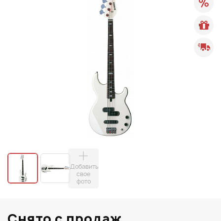
Добавить
свое
фото
Снято с продаж