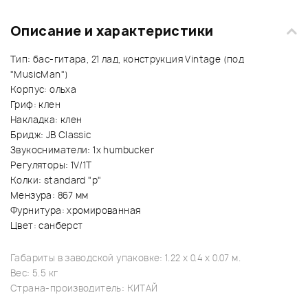
Описание и характеристики
Тип: бас-гитара, 21 лад, конструкция Vintage (под
"MusicMan")
Корпус: ольха
Гриф: клен
Накладка: клен
Бридж: JB Classic
Звукосниматели: 1x humbucker
Регуляторы: 1V/1T
Колки: standard "p"
Мензура: 867 мм
Фурнитура: хромированная
Цвет: санберст
Габариты в заводской упаковке: 1.22 x 0.4 x 0.07 м.
Вес: 5.5 кг
Страна-производитель: КИТАЙ