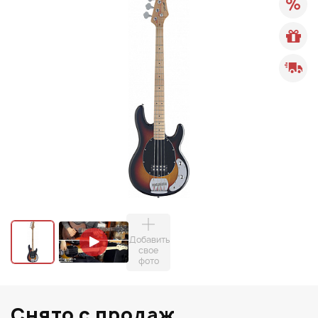
Добавить
свое
фото
Снято с продаж