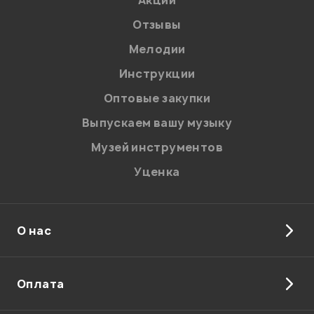
Акции
Отзывы
Мелодии
Я даю
согласие
на обработку персональных данных в
Инструкции
соответствии с
Политикой в отношении обработки
персональных данных.
Оптовые закупки
Введите проверочное число:
Выпускаем вашу музыку
Музей инструментов
Уценка
О нас
Отправить
Оплата