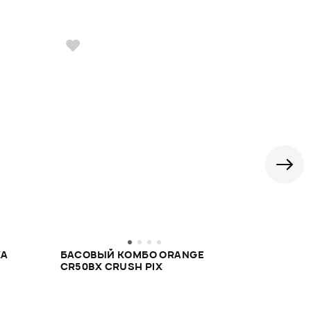
КА
БАСОВЫЙ КОМБО ORANGE
МИКРОФОН 
CR50BX CRUSH PIX
SE 2200T