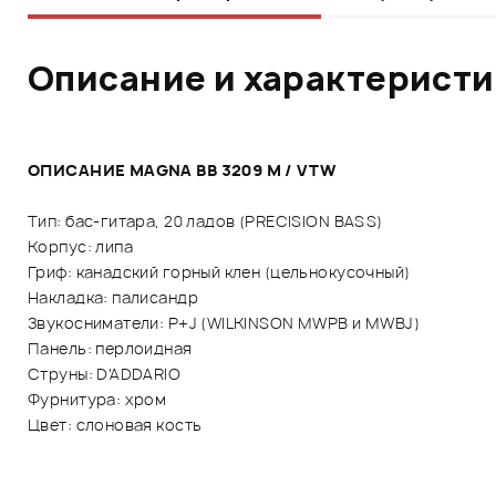
Описание и характерист
ОПИСАНИЕ MAGNA BB 3209 M / VTW
Тип: бас-гитара, 20 ладов (PRECISION BASS)
Корпус: липа
Гриф: канадский горный клен (цельнокусочный)
Накладка: палисандр
Звукосниматели: P+J (WILKINSON MWPB и MWBJ)
Панель: перлоидная
Струны: D'ADDARIO
Фурнитура: хром
Цвет: слоновая кость