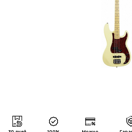
30 дней
100%
Можно
Гара