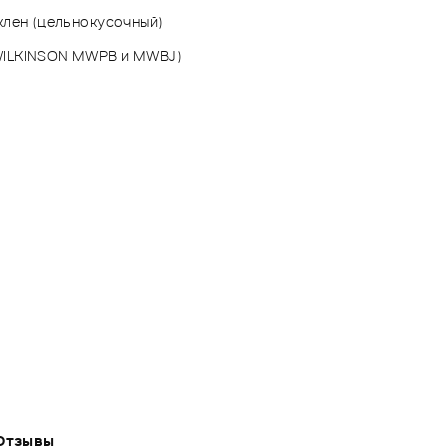
 клен (цельнокусочный)
(WILKINSON MWPB и MWBJ)
Отзывы