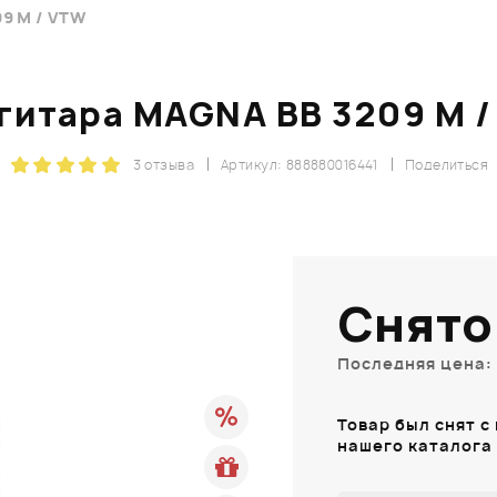
9 M / VTW
гитара MAGNA BB 3209 M 
3 отзыва
Артикул: 888880016441
Поделиться
Снято
Последняя цена: 
Товар был снят с
нашего каталога