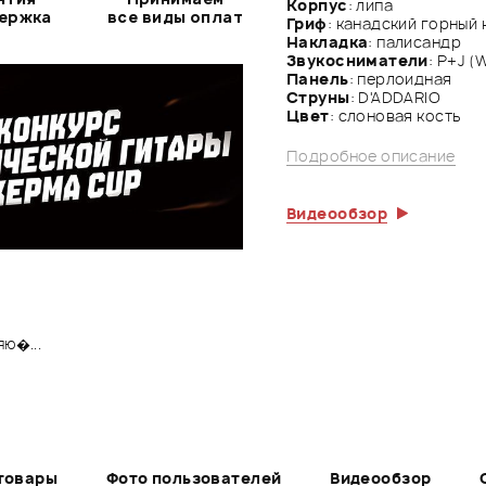
Корпус
: липа
держка
все виды оплат
Гриф
: канадский горный
Накладка
: палисандр
Звукосниматели
: P+J 
Панель
: перлоидная
Струны
: D'ADDARIO
Цвет
: слоновая кость
Подробное описание
Видеообзор
яю�...
товары
Фото пользователей
Видеообзор