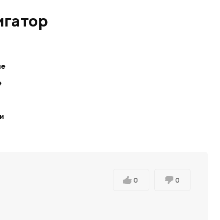
игатор
ле
е
ки
0
0