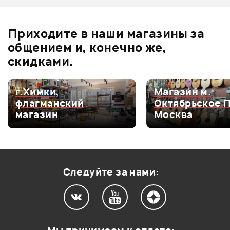
Отзывы
Оставьте отзыв и получите
+1000
Ожидается
0
бонусов
.
В корзину
Приходите в наши магазины за
0.0
общением и, конечно же,
скидками.
Оценка
5
0
г.Химки,
Магазин м.
флагманский
Октябрьское 
Оценка
4
0
магазин
Москва
Оценка
3
0
Оценка
2
0
Оценка
1
0
Следуйте за нами:
Мой отзыв о товаре