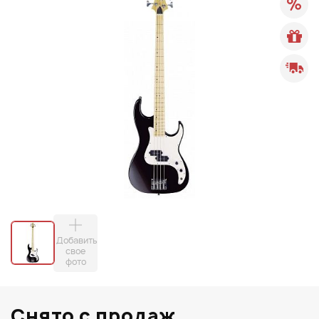
Добавить
свое
фото
Снято с продаж