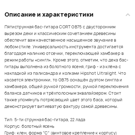
Описание и характеристики
Пятиструнная бас-гитара CORT GB75 с двусторонним
вырезом деки и классическим сочетанием древесины
обеспечит вам качественное насыщенное звучание в
любом стиле. Универсальность инструмента достигается
благодаря наличию отсечки, переключающей хамбакер в
режим работы «сингл». Кроме этого, отметим, что дека бас-
гитары выполнена из болотного ясеня, гриф - из клёна с
накладкой из палисандра и колками Hipshot Ultralight. Что
касается электроники, то GB75 оснащён дуэтом сингла и
хамбакера, общей ручкой громкости, ручкой переключения
баланса датчиков и трёхполосным эквалайзером. Стоит
также упомянуть потрясающий цвет этого баса, который
демонстрирует витиеватую фактуру самой древесины.
Тип: 5-ти струнная бас-гитара, 22 лада
Корпус: болотный ясень
Гриф: клен, форма "С" (винтовое крепление к корпусу)