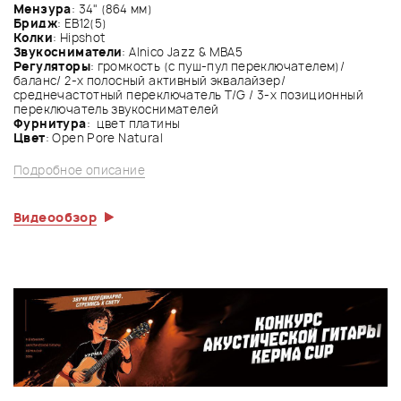
Мензура
: 34" (864 мм)
Бридж
: EB12(5)
Колки
: Hipshot
Звукосниматели
: Alnico Jazz & MBA5
Регуляторы
: громкость (с пуш-пул переключателем)/
баланс/ 2-х полосный активный эквалайзер/
среднечастотный переключатель T/G / 3-х позиционный
переключатель звукоснимателей
Фурнитура
: цвет платины
Цвет
: Open Pore Natural
Подробное описание
Видеообзор