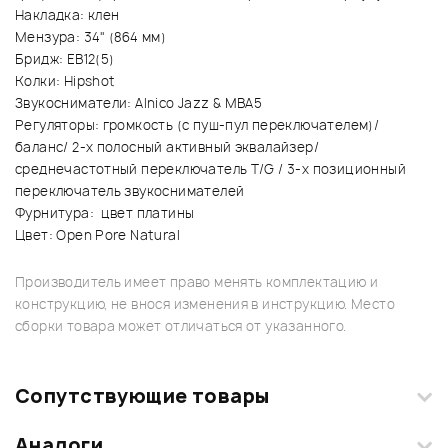
Накладка: клен
Мензура: 34" (864 мм)
Бридж: EB12(5)
Колки: Hipshot
Звукосниматели: Alnico Jazz & MBA5
Регуляторы: громкость (с пуш-пул переключателем)/
баланс/ 2-х полосный активный эквалайзер/
среднечастотный переключатель T/G / 3-х позиционный
переключатель звукоснимателей
Фурнитура: цвет платины
Цвет: Open Pore Natural
Производитель имеет право менять комплектацию и
конструкцию, не внося изменения в инструкцию. Место
сборки товара может отличаться от указанного.
Сопутствующие товары
Аналоги