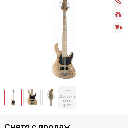
Добавить
свое
фото
Снято с продаж