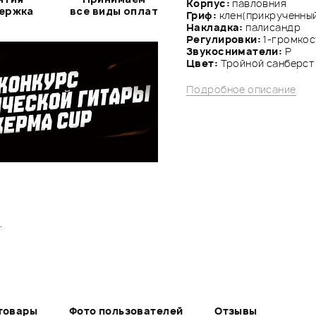
Корпус:
павловния
держка
все виды оплат
Гриф:
клен(прикрученны
Накладка:
палисандр
Регулировки:
1-громкос
Звукосниматели:
P
Цвет:
Тройной санберст
Подробное описание
.
товары
Фото пользователей
Отзывы