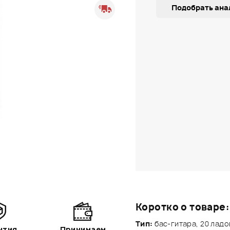
Подобрать ана
Коротко о товаре:
Тип:
бас-гитара, 20 ладо
нтия
Принимаем