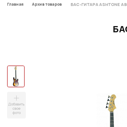
Главная
Архив товаров
БАС-ГИТАРА ASHTONE AB-
БА
Добавить
свое
фото