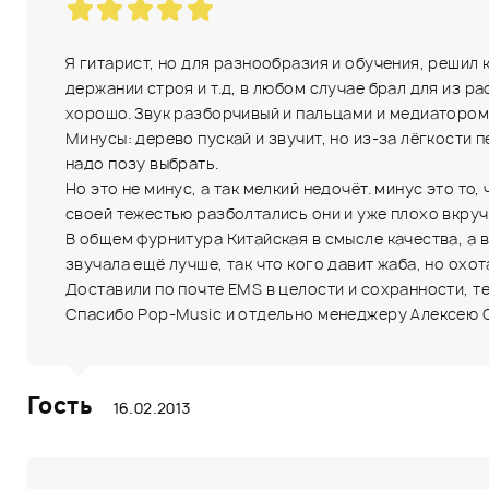
Я гитарист, но для разнообразия и обучения, решил 
держании строя и т.д, в любом случае брал для из ра
хорошо. Звук разборчивый и пальцами и медиатором, 
Минусы: дерево пускай и звучит, но из-за лёгкости п
надо позу выбрать.
Но это не минус, а так мелкий недочёт. минус это то
своей тежестью разболтались они и уже плохо вкруч
В общем фурнитура Китайская в смысле качества, а во
звучала ещё лучше, так что кого давит жаба, но охот
Доставили по почте EMS в целости и сохранности, те
Спасибо Pop-Music и отдельно менеджеру Алексею Све
Гость
16.02.2013