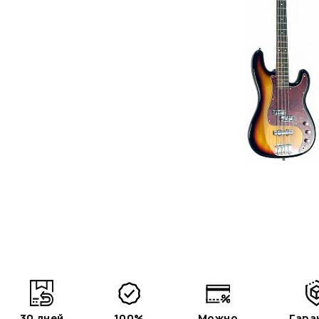
30 дней
100%
Можно
Гара