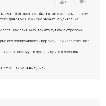
1
0
й момент был цена. Уже был готов к косякам, плохом
итоге для своей цены она звучит на удивление
 сесть как привычно, так что тут как с стрелами,
орый его прикручивает к корпусу. При игре стоя, под
в Randall почему-то хуже). У друга в басовом
 7 тыс., Вы меня выручили.