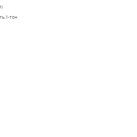
й)
ть,1-тон