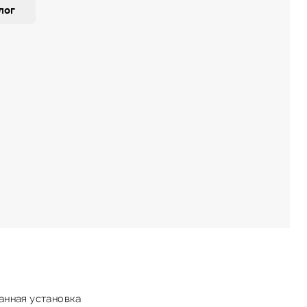
лог
анная установка