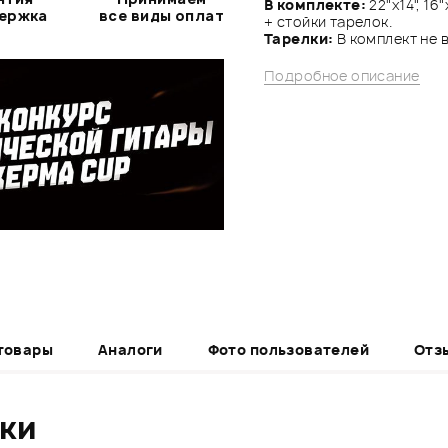
В комплекте:
22"x14", 16"
держка
все виды оплат
+ стойки тарелок.
Тарелки:
В комплект не 
Подробное описание
товары
Аналоги
Фото пользователей
Отз
ики