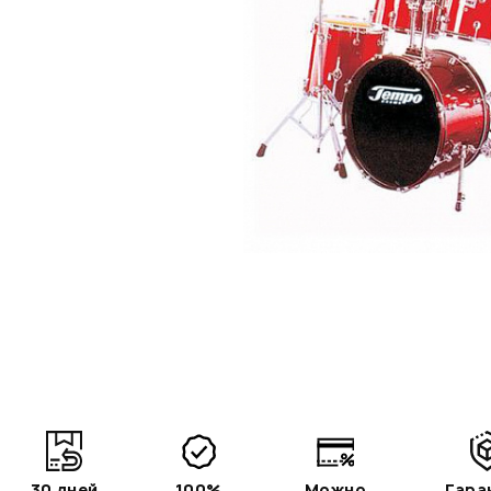
30 дней
100%
Можно
Гара