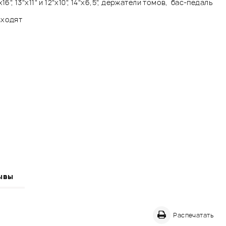
x16", 13"x11" и 12"x10", 14"x6,5", держатели томов, бас-педаль
входят
ывы
Распечатать