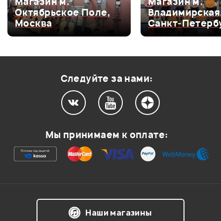
Магазин м.
Магазин м.
Октябрьское Поле,
Владимирская
Оценка
4
0
Москва
Санкт-Петерб
Оценка
3
0
Оценка
2
0
Оценка
1
0
Следуйте за нами:
Мой отзыв о товаре
Мы принимаем к оплате:
Ваша оценка:
Впечатления о товаре:
Наши магазины