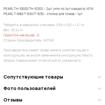
PEARL TH-1000S/TH-1030S - 2шт (или по 1шт каждого) ИЛИ
PEARL T-890/T-930/T-1030 - стойка для томов - 1шт
Габариты в заводской упаковке: 0.59 x 0.52 x 1.47 м.
Вес: 32.24 кг
Гарантия (месяцев): 12
Страна-производитель: КИТАЙ
Производитель имеет право менять комплектацию и
конструкцию, не внося изменения в инструкцию. Место
сборки товара может отличаться от указанного.
Сопутствующие товары
Фото пользователей
Отзывы
Загрузите свои фотографии купленного товара и получите
+1000 бонусов
.