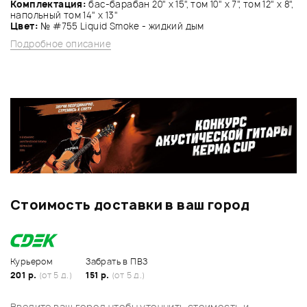
Комплектация:
бас-барабан 20" x 15", том 10" x 7", том 12" x 8",
напольный том 14" x 13"
Цвет:
№ #755 Liquid Smoke - жидкий дым
Подробное описание
Стоимость доставки в ваш город
Курьером
Забрать в ПВЗ
201 р.
(от 5 д.)
151 р.
(от 5 д.)
Введите ваш город чтобы уточнить стоимость и