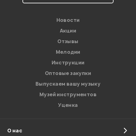
Новости
Акции
Отзывы
Мелодии
Я даю
согласие
на обработку персональных данных в
Инструкции
соответствии с
Политикой в отношении обработки
персональных данных.
Оптовые закупки
Введите проверочное число:
Выпускаем вашу музыку
Музей инструментов
Уценка
О нас
Отправить