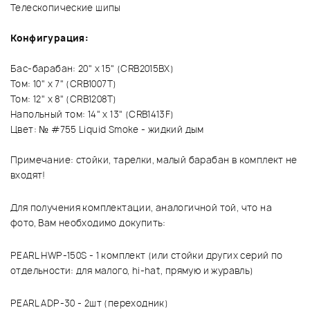
Телескопические шипы
Конфигурация:
Бас-барабан: 20" x 15" (CRB2015BX)
Том: 10" x 7" (CRB1007T)
Том: 12" x 8" (CRB1208T)
Напольный том: 14" x 13" (CRB1413F)
Цвет: № #755 Liquid Smoke - жидкий дым
Примечание: стойки, тарелки, малый барабан в комплект не
входят!
Для получения комплектации, аналогичной той, что на
фото, Вам необходимо докупить:
PEARL HWP-150S - 1 комплект (или стойки других серий по
отдельности: для малого, hi-hat, прямую и журавль)
PEARL ADP-30 - 2шт (переходник)