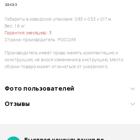
заказ
Габариты в заводской упаковке: 0.83 x 0.53 x 0.17 м.
Вес: 1.6 кг
Гарантия (месяцев): 3
Страна-производитель: РОССИЯ
Производитель имеет право менять комплектацию и
конструкцию, не внося изменения в инструкцию. Место
сборки товара может отличаться от указанного.
Фото пользователей
Отзывы
Загрузите свои фотографии купленного товара и получите
+1000 бонусов
.
Смарт-навигатор
Добавить свое фото
Подробнее о DOFF