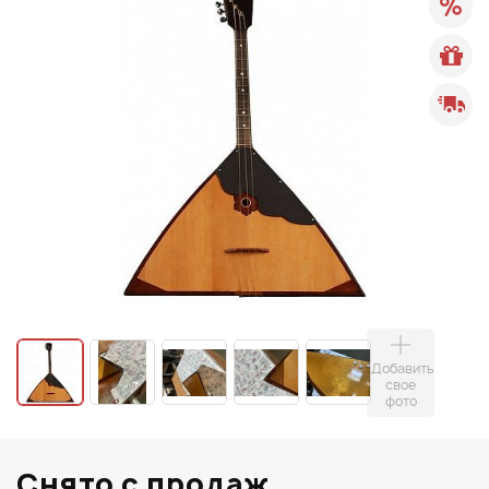
Добавить
свое
фото
Снято с продаж