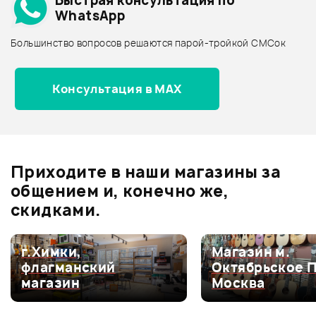
Быстрая консультация по
Архив товаров - дешевле
WhatsApp
Архив товаров - дороже
Большинство вопросов решаются парой-тройкой СМСок
Все товары DOFF
Архив товаров - новинки
Консультация в MAX
Отзывы
Оставьте отзыв и получите
+1000
0
бонусов
.
Приходите в наши магазины за
0.0
общением и, конечно же,
скидками.
Оценка
5
0
г.Химки,
Магазин м.
флагманский
Октябрьское 
Оценка
4
0
магазин
Москва
Оценка
3
0
Оценка
2
0