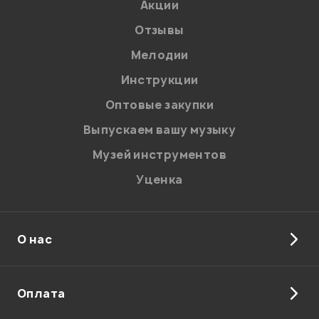
Акции
Отзывы
Мелодии
Я даю
согласие
на обработку персональных данных в
Инструкции
соответствии с
Политикой в отношении обработки
персональных данных.
Оптовые закупки
Введите проверочное число:
Выпускаем вашу музыку
Музей инструментов
Уценка
О нас
Отправить
Оплата