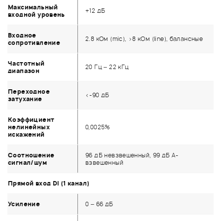
Максимальный
+12 дБ
входной уровень
Входное
2.8 кОм (mic), >8 кОм (line), балансные
сопротивление
Частотный
20 Гц – 22 кГц
диапазон
Переходное
<-90 дБ
затухание
Коэффициент
нелинейных
0,0025%
искажений
Соотношение
96 дБ невзвешенный, 99 дБ А-
сигнал/шум
взвешенный
Прямой вход DI (1 канал)
Усиление
0 – 66 дБ