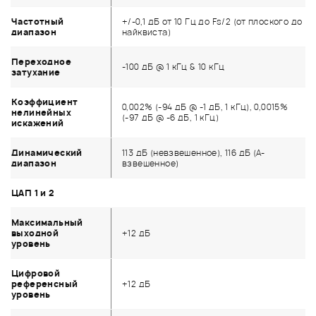
Частотный
+/-0,1 дБ от 10 Гц до Fs/2 (от плоского до
диапазон
найквиста)
Переходное
-100 дБ @ 1 кГц & 10 кГц
затухание
Коэффициент
0,002% (-94 дБ @ -1 дБ, 1 кГц), 0,0015%
нелинейных
(-97 дБ @ -6 дБ, 1 кГц)
искажений
Динамический
113 дБ (невзвешенное), 116 дБ (А-
диапазон
взвешенное)
ЦАП 1 и 2
Максимальный
выходной
+12 дБ
уровень
Цифровой
референсный
+12 дБ
уровень