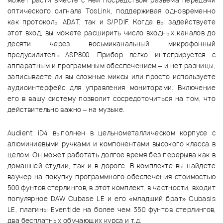
может расти вместе с ней посредством разъема передачи
оптического сигнала TosLink, поддерживая одновременно
как протоколы ADAT, так и S/PDIF. Когда вы задействуете
этот вход, вы можете расширить число входных каналов до
десяти через восьмиканальный микрофонный
предусилитель ASP800. Прибор легко интегрируется с
аппаратным и программным обеспечением – и нет разницы,
записываете ли вы сложные миксы или просто используете
аудиоинтерфейс для управления мониторами. Включение
его в вашу систему позволит сосредоточиться на том, что
действительно важно – на музыке.
Audient iD4 выполнен в цельнометаллическом корпусе с
алюминиевыми ручками и компонентами высокого класса в
целом. Он может работать долгое время без перерыва как в
домашней студии, так и в дороге. В комплекте вы найдете
ваучер на покупку программного обеспечения стоимостью
500 фунтов стерлингов, в этот комплект, в частности, входит
популярное DAW Cubase LE и его «младший брат» Cubasis
LE, плагины Eventide на более чем 350 фунтов стерлингов,
два бесплатных обучающих курса и т.д.