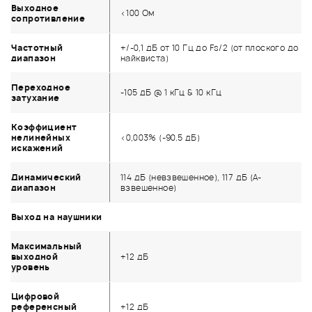
Выходное
<100 Ом
сопротивление
Частотный
+/-0,1 дБ от 10 Гц до Fs/2 (от плоского до
диапазон
найквиста)
Переходное
-105 дБ @ 1 кГц & 10 кГц
затухание
Коэффициент
нелинейных
<0,003% (-90.5 дБ)
искажений
Динамический
114 дБ (невзвешенное), 117 дБ (А-
диапазон
взвешенное)
Выход на наушники
Максимальный
выходной
+12 дБ
уровень
Цифровой
референсный
+12 дБ