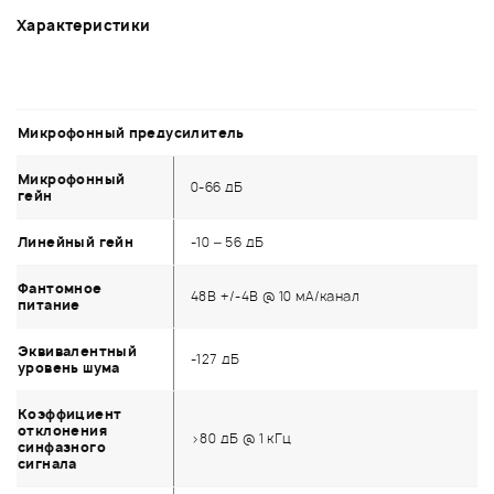
Характеристики
Микрофонный предусилитель
Микрофонный
0-66 дБ
гейн
Линейный гейн
-10 – 56 дБ
Фантомное
48В +/-4В @ 10 мА/канал
питание
Эквивалентный
-127 дБ
уровень шума
Коэффициент
отклонения
>80 дБ @ 1 кГц
синфазного
сигнала