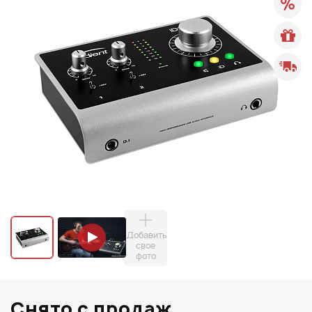
Добавить
свое
фото
Снято с продаж