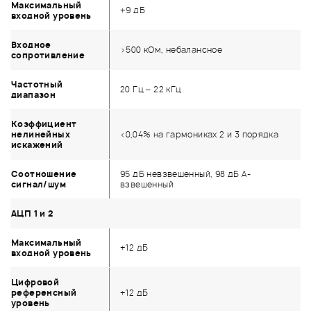
Максимальный
+9 дБ
входной уровень
Входное
>500 кОм, небалансное
сопротивление
Частотный
20 Гц – 22 кГц
диапазон
Коэффициент
нелинейных
<0,04% на гармониках 2 и 3 порядка
искажений
Соотношение
95 дБ невзвешенный, 98 дБ А-
сигнал/шум
взвешенный
АЦП 1 и 2
Максимальный
+12 дБ
входной уровень
Цифровой
референсный
+12 дБ
уровень