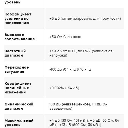
уровень
Коэффициент
усиления по
+6 дБ (оптимизировано для громкости)
напряжению
Выходное
<30 Ом балансное
сопротивление
Частотный
+/-1 дБ от 10 Гц до Fs/2 (зависит от
диапазон
нагрузки)
Переходное
-100 дБ @ 1 кГц & 10 кГц
затухание
Коэффициент
нелинейных
<0,002% (-94 дБ)
искажений
Динамический
108 дБ (невзвешенное), 111 дБ (А-
диапазон
взвешенное)
Максимальный
+4 дБ (30 Ом, 101 мВт), +5 дБ (60 Ом, 64
уровень
мВт), +13 дБ (600 Ом, 39 мВт)