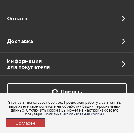
Оплата
Доставка
Информация
для покупателя
Помощь
Этот сайт использует cookies. Продолжая работу с сайтом, Вы
выражаете своё согласие на обработку Ваших персональных
Бесплатная линия:
8 (800) 250-55-00
данных. Отключить cookies Вы можете в настройках своего
браузера.
Политика использования cookies
Telegram: +7 911 218-04-54
Согласен
Карта сайта
© 2002-2026 Все права защищены. Использование материалов с сайта