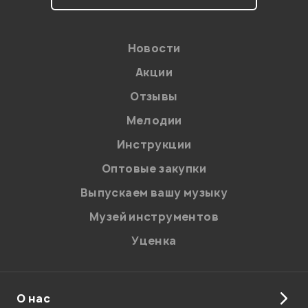
Новости
Акции
Отзывы
Мелодии
Я даю
согласие
на обработку персональных данных в
Инструкции
соответствии с
Политикой в отношении обработки
персональных данных.
Оптовые закупки
Введите проверочное число:
Выпускаем вашу музыку
Музей инструментов
Уценка
О нас
Отправить