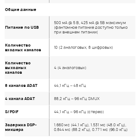
Общие данные
500 мА @ 5 В, 425 мА @ 5В максимум
Питание по USB
(фантомное питание доступно только
при внешнем питании(
Количество
10 (2 аналоговых, 8 цифровых)
входных каналов
Количество
выходных
4 (4 аналоговых)
каналов
8 каналов ADAT
44,1 кГц – 48 кГц
4 канала ADAT
88,2 кГц – 96 кГц SMUX
S/PDIF
44,1 кГц – 96 кГц (стерео)
Задержка DSP-
1.660 мс (44.1 кГц), 1.531 мс (48.0 кГц),
микшера
0.844 мс (88.2 кГц), 0.771 мс (96.0 кГц)