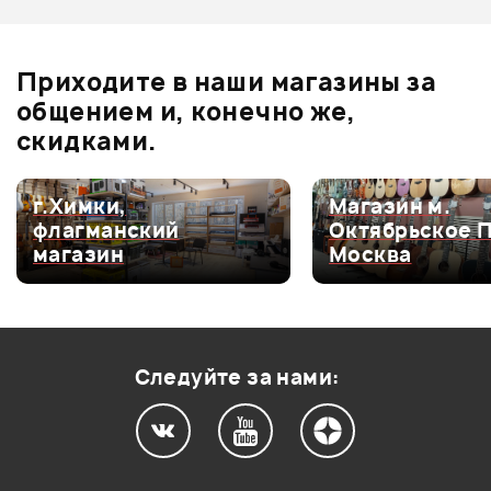
Отзывы
Оставьте отзыв и получите
+1000
0
бонусов
.
В корзину
Приходите в наши магазины за
0.0
общением и, конечно же,
скидками.
Оценка
5
0
г.Химки,
Магазин м.
флагманский
Октябрьское 
Оценка
4
0
магазин
Москва
Оценка
3
0
Оценка
2
0
Оценка
1
0
Следуйте за нами:
Мой отзыв о товаре