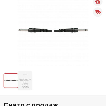
Добавить
свое
фото
Снято с продаж