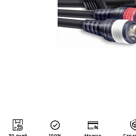
30 дней
100%
Можно
Гара