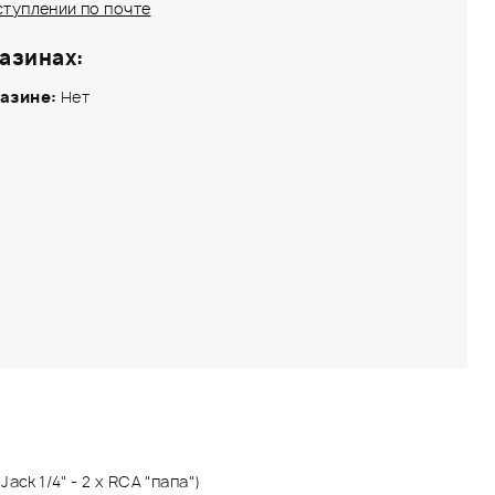
ступлении по почте
азинах:
азине:
Нет
ack 1/4" - 2 x RCA "папа")