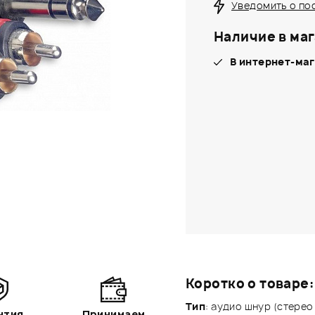
Уведомить о по
Наличие в маг
В интернет-маг
Коротко о товаре:
Тип
: аудио шнур (стерео J
нтия
Принимаем