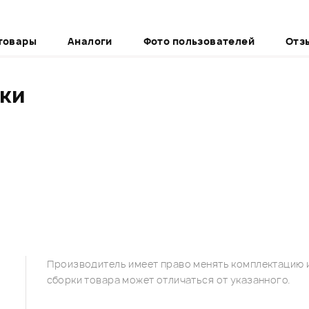
товары
Аналоги
Фото пользователей
Отз
ики
Производитель имеет право менять комплектацию и
сборки товара может отличаться от указанного.