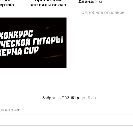
Длина
: 2 м
держка
все виды оплат
Подробное описание
Забрать в ПВЗ
151 р.
(от 5 д.)
 доставки