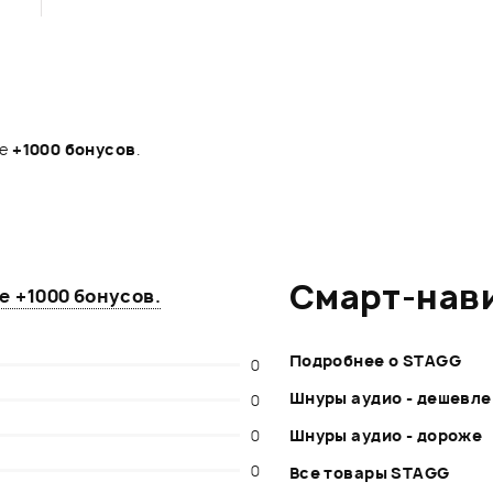
те
+1000 бонусов
.
Смарт-нав
те
+1000 бонусов
.
Подробнее о STAGG
0
Шнуры аудио - дешевле
0
0
Шнуры аудио - дороже
0
Все товары STAGG