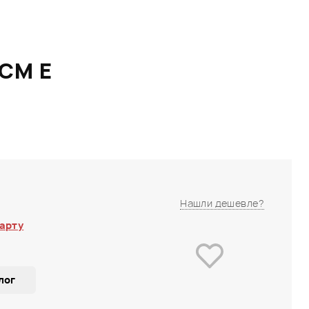
CM E
Нашли дешевле?
арту
лог