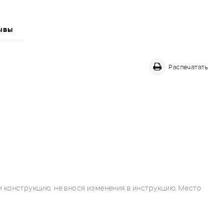
ывы
Распечатать
 конструкцию, не внося изменения в инструкцию. Место