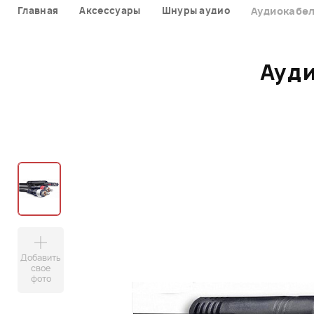
Главная
Аксессуары
Шнуры аудио
Аудиокабе
Ауд
Добавить
свое
фото