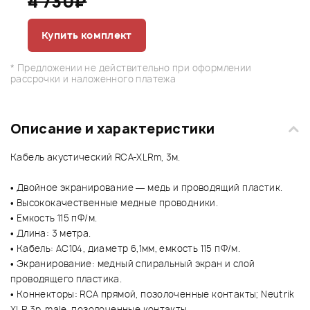
4 730₽
Купить комплект
* Предложении не действительно при оформлении
рассрочки и наложенного платежа
Описание и характеристики
Кабель акустический RCA-XLRm, 3м.
• Двойное экранирование — медь и проводящий пластик.
• Высококачественные медные проводники.
• Емкость 115 пФ/м.
• Длина: 3 метра.
• Кабель: AC104, диаметр 6,1мм, емкость 115 пФ/м.
• Экранирование: медный спиральный экран и слой
проводящего пластика.
• Коннекторы: RCA прямой, позолоченные контакты; Neutrik
XLR 3p. male, позолоченные контакты.