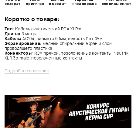
возврат
оригинал
в кредит
и поддержка
все виды оплат
Коротко о товаре:
Тип
: Кабель акустический RCA-XLRm
Длина:
3 метра
Кабель:
AC104, диаметр 6,1мм, емкость 115 пФ/м
Экранирование:
медный спиральный экран и слой
проводящего пластика
Коннекторы:
RCA прямой, позолоченные контакты; Neutrik
XLR 3p. male, позолоченные контакты
Подробное описание