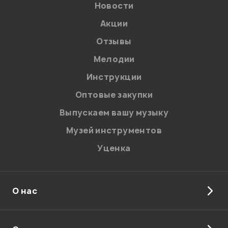
Новости
Акции
Отзывы
Мелодии
Я даю
согласие
на обработку персональных данных в
Инструкции
соответствии с
Политикой в отношении обработки
персональных данных.
Оптовые закупки
Введите проверочное число:
Выпускаем вашу музыку
Музей инструментов
Уценка
О нас
Отправить