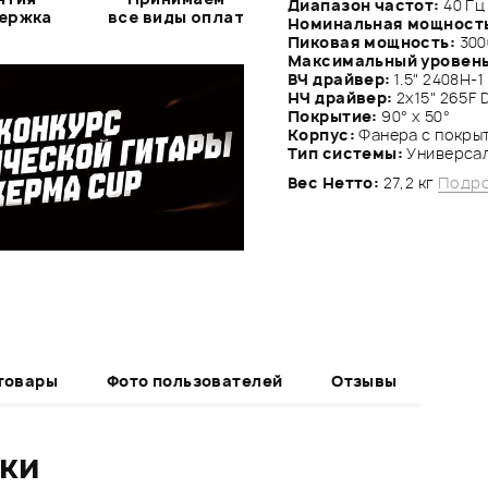
Диапазон частот:
40 Гц 
держка
все виды оплат
Номинальная мощност
Пиковая мощность:
300
Максимальный уровень
ВЧ драйвер:
1.5" 2408H-1
НЧ драйвер:
2х15" 265F D
Покрытие:
90° х 50°
Корпус:
Фанера с покрыт
Тип системы:
Универса
Вес Нетто:
27,2 кг
Подро
товары
Фото пользователей
Отзывы
ики