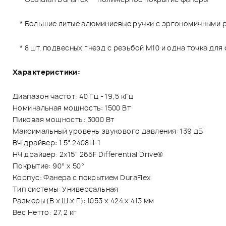
* Большие литые алюминиевые ручки с эргономичными 
* 8 шт. подвесных гнезд с резьбой M10 и одна точка для
Характеристики:
Диапазон частот: 40 Гц - 19,5 кГц
Номинальная мощность: 1500 Вт
Пиковая мощность: 3000 Вт
Максимальный уровень звукового давления: 139 дБ
ВЧ драйвер: 1.5" 2408H-1
НЧ драйвер: 2х15" 265F Differential Drive®
Покрытие: 90° х 50°
Корпус: Фанера с покрытием DuraFlex
Тип системы: Универсальная
Размеры (В x Ш x Г): 1053 х 424 х 413 мм
Вес Нетто: 27,2 кг