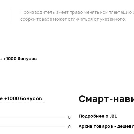
Производитель имеет право менять комплектацию и
сборки товара может отличаться от указанного.
те
+1000 бонусов
.
Смарт-нав
те
+1000 бонусов
.
Подробнее о JBL
0
Архив товаров - дешев
0