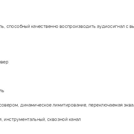
ль, способный качественно воспроизводить аудиосигнал с 
йвер
ль
ссовером, динамическое лимитирование, переключаемая экв
, инструментальный, сквозной канал