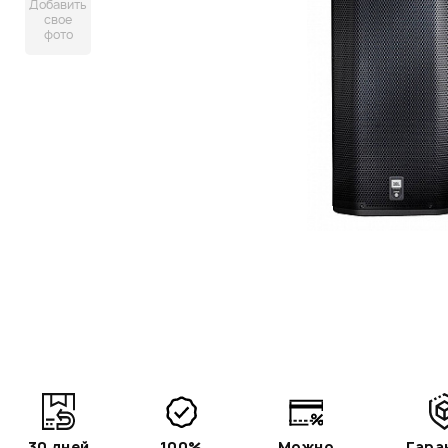
Добавить
свое
фото
30 дней
100%
Можно
Гара