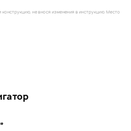
 конструкцию, не внося изменения в инструкцию. Место
игатор
ле