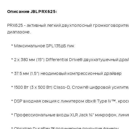
Описание JBL PRX625:
PRX625 - активный легкий двухполосный громкоговорите
диапазоне.
* Максимальное SPL 135дБ пик
* 2 x 380 мм (15") Differential Drive® двухкатушечный дра
* 37.5 мм (1.5") неодимовый компрессионный драйвер
* 1500 Вт (3 x 500 Вт) Class-D, Crown® цифровой усилите
* DSP входная секция с лимитером dbx® Type IV™, кро
* Профессиональные входы XLR Jack ¼" микрофон, линия
* Obsidian DuraFlex™ полимерное покрытие фанеры