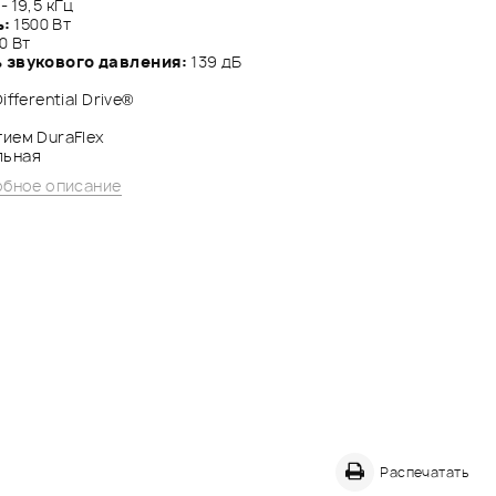
- 19,5 кГц
ь:
1500 Вт
0 Вт
 звукового давления:
139 дБ
ifferential Drive®
ием DuraFlex
льная
бное описание
Распечатать