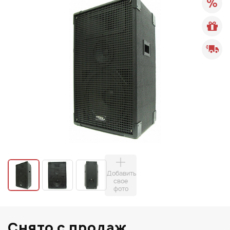
Добавить
свое
фото
Снято с продаж