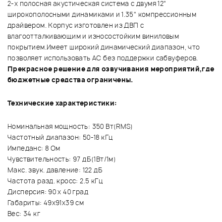
2-х полосная акустическая система с двумя 12"
широкополосными динамиками и 1.35" компрессионным
драйвером. Корпус изготовлен из ДВП с
влагоотталкивающим и износостойким виниловым
покрытием.Имеет широкий динамический диапазон, что
позволяет использовать АС без поддержки сабвуферов.
Прекрасное решение для озвучивания мероприятий,где
бюджетные средства ограничены.
Технические характеристики:
Номинальная мощность: 350 Вт(RMS)
Частотный диапазон: 50-18 кГц
Импеданс: 8 Ом
Чувствительность: 97 дБ(1Вт/1м)
Макс. звук. давление: 122 дБ
Частота разд. кросс: 2.5 кГц
Дисперсия: 90 х 40 град
Габариты: 49х91х39 см
Вес: 34 кг