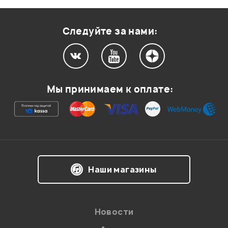
Оценка
1
0
Следуйте за нами:
0
0
Мы принимаем к оплате:
когда поступит?
Гость
29.04.2012
Здравствуйте! Увы, боюсь, что в ближ. месяца 2
точно не ожидается. увы.
Наши магазины
Администратор
Новости