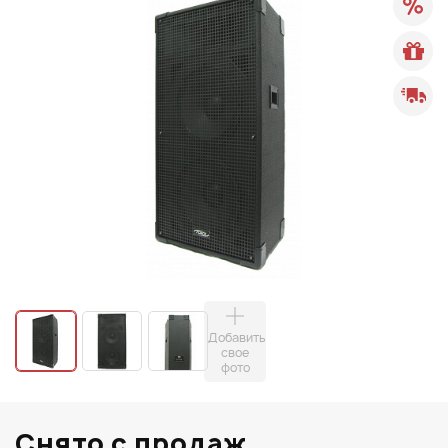
Добавить
свое
фото
Снято с продаж