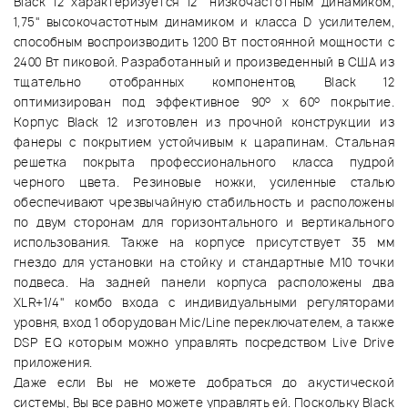
Black 12 характеризуется 12" низкочастотным динамиком,
1,75" высокочастотным динамиком и класса D усилителем,
способным воспроизводить 1200 Вт постоянной мощности с
2400 Вт пиковой. Разработанный и произведенный в США из
тщательно отобранных компонентов, Black 12
о
о
оптимизирован под эффективное 90
х 60
покрытие.
Корпус Black 12 изготовлен из прочной конструкции из
фанеры с покрытием устойчивым к царапинам. Стальная
решетка покрыта профессионального класса пудрой
черного цвета. Резиновые ножки, усиленные сталью
обеспечивают чрезвычайную стабильность и расположены
по двум сторонам для горизонтального и вертикального
использования. Также на корпусе присутствует 35 мм
гнездо для установки на стойку и стандартные М10 точки
подвеса. На задней панели корпуса расположены два
XLR+1/4" комбо входа с индивидуальными регуляторами
уровня, вход 1 оборудован Mic/Line переключателем, а также
DSP EQ которым можно управлять посредством Live Drive
приложения.
Даже если Вы не можете добраться до акустической
системы, Вы все равно можете управлять ей. Поскольку Black