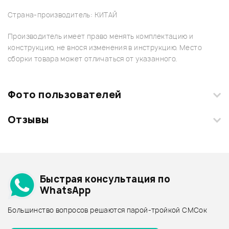
Страна-производитель: КИТАЙ
Производитель имеет право менять комплектацию и
конструкцию, не внося изменения в инструкцию. Место
сборки товара может отличаться от указанного.
Фото пользователей
Отзывы
Загрузите свои фотографии купленного товара и получите
+1000 бонусов
.
Смарт-навигатор
Добавить свое фото
Подробнее о ALTO
Быстрая консультация по
Архив товаров - дешевле
WhatsApp
Архив товаров - дороже
Большинство вопросов решаются парой-тройкой СМСок
Все товары ALTO