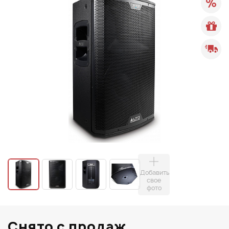
Добавить
свое
фото
Снято с продаж