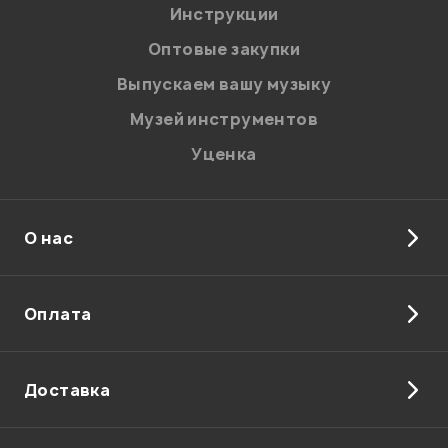
Я даю
согласие
на обработку персональных данных в
Инструкции
соответствии с
Политикой в отношении обработки
персональных данных.
Оптовые закупки
Введите проверочное число:
Выпускаем вашу музыку
Музей инструментов
Уценка
О нас
Отправить
Оплата
Доставка