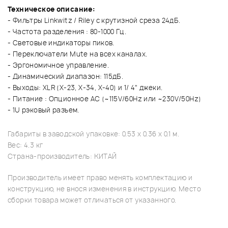
Техническое описание:
- Фильтры Linkwitz / Riley с крутизной среза 24дБ.
- Частота разделения : 80-1000 Гц.
- Световые индикаторы пиков.
- Переключатели Mute на всех каналах.
- Эргономичное управление.
- Динамический диапазон: 115дБ.
- Выходы: XLR (X-23, X-34, X-40) и 1/ 4" джеки.
- Питание : Опционное AC (~115V/60Hz или ~230V/50Hz)
- 1U рэковый разъем.
Габариты в заводской упаковке: 0.53 x 0.36 x 0.1 м.
Вес: 4.3 кг
Страна-производитель: КИТАЙ
Производитель имеет право менять комплектацию и
конструкцию, не внося изменения в инструкцию. Место
сборки товара может отличаться от указанного.