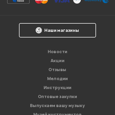
Впечатления о товаре:
Наши магазины
Новости
Акции
Отзывы
Мелодии
Я даю
согласие
на обработку персональных данных в
Инструкции
соответствии с
Политикой в отношении обработки
персональных данных.
Оптовые закупки
Введите проверочное число:
Выпускаем вашу музыку
Музей инструментов