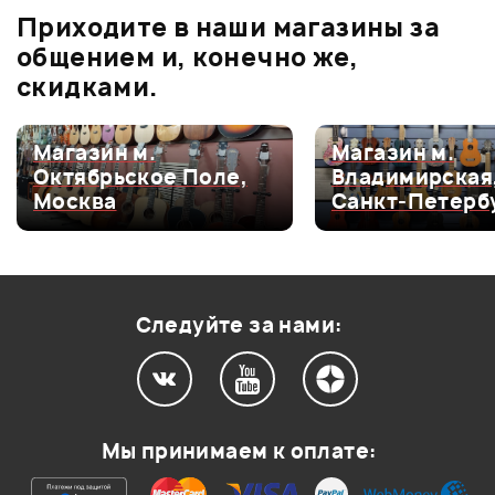
Приходите в наши магазины за
0.0
общением и, конечно же,
скидками.
Оценка
5
0
Магазин м.
Магазин м.
Октябрьское Поле,
Владимирская
Оценка
4
0
Москва
Санкт-Петерб
Оценка
3
0
Оценка
2
0
Оценка
1
0
Следуйте за нами:
Мой отзыв о товаре
Мы принимаем к оплате:
Ваша оценка: