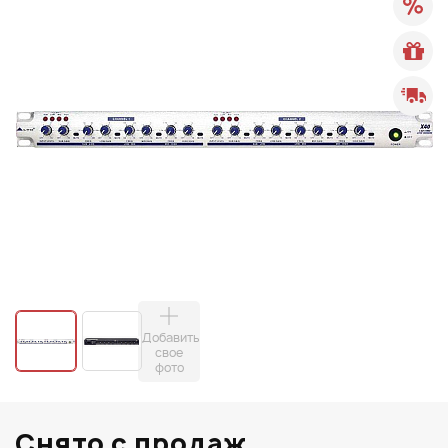
Добавить
свое
фото
Снято с продаж