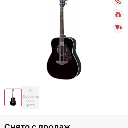
Добавить
свое
фото
Снято с продаж