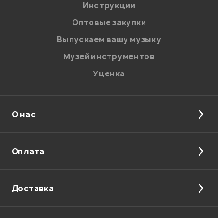
Я даю
согласие
на обработку персональных данных в
Инструкции
соответствии с
Политикой в отношении обработки
персональных данных.
Оптовые закупки
Введите проверочное число:
Выпускаем вашу музыку
Музей инструментов
Уценка
О нас
Отправить
Оплата
Доставка