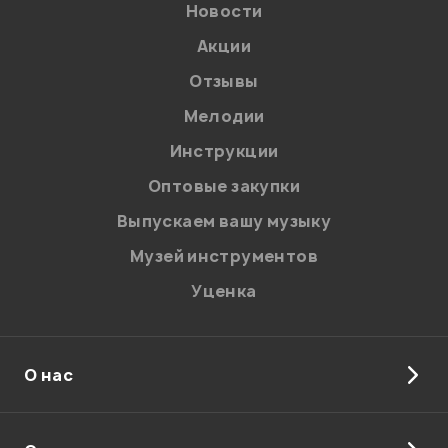
Новости
Акции
Отзывы
Я даю
согласие
на обработку персональных данных в
соответствии с
Политикой в отношении обработки
персональных данных.
Мелодии
Введите проверочное число:
Инструкции
Оптовые закупки
Выпускаем вашу музыку
Музей инструментов
Уценка
Отправить
О нас