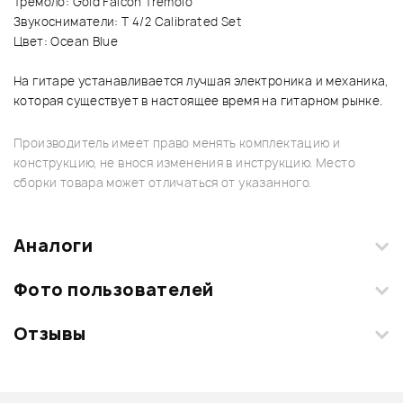
Тремоло: Gold Falcon Tremolo
Звукосниматели: T 4/2 Calibrated Set
Цвет: Ocean Blue
На гитаре устанавливается лучшая электроника и механика,
которая существует в настоящее время на гитарном рынке.
Производитель имеет право менять комплектацию и
конструкцию, не внося изменения в инструкцию. Место
сборки товара может отличаться от указанного.
Аналоги
Фото пользователей
Отзывы
Загрузите свои фотографии купленного товара и получите
+1000 бонусов
.
Смарт-навигатор
Добавить свое фото