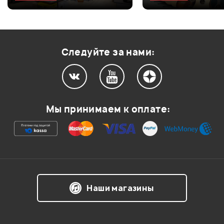
Оценка
1
0
Следуйте за нами:
Мой отзыв о товаре
Ваша оценка:
Мы принимаем к оплате:
Впечатления о товаре:
Наши магазины