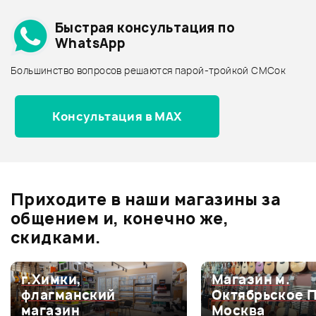
Архив товаров - дешевле
Быстрая консультация по
Архив товаров - дороже
WhatsApp
Архив товаров - новинки
Большинство вопросов решаются парой-тройкой СМСок
Отзывы
Оставьте отзыв и получите
+1000
11 160 ₽
Консультация в MAX
0
бонусов
.
СВЕТОВАЯ ПАНЕЛЬ INVOLIGHT
LED BAR390
0.0
В корзину
Приходите в наши магазины за
общением и, конечно же,
Оценка
5
0
скидками.
Оценка
4
0
Оценка
3
0
г.Химки,
Магазин м.
флагманский
Октябрьское 
Оценка
2
0
магазин
Москва