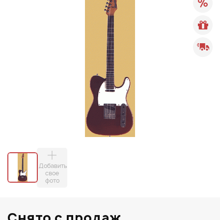
Добавить
свое
фото
Снято с продаж