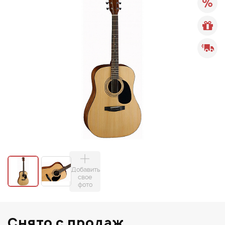
Добавить
свое
фото
Снято с продаж