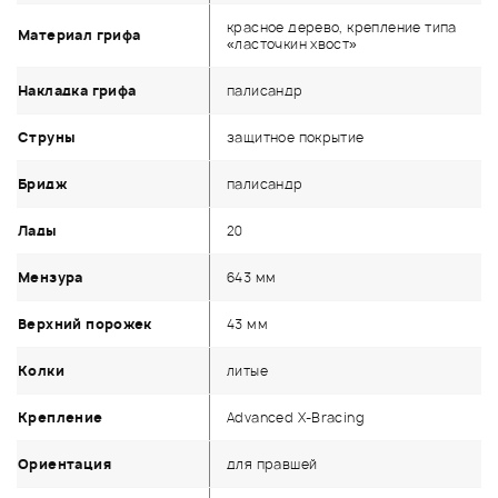
красное дерево, крепление типа
Материал грифа
«ласточкин хвост»
Накладка грифа
палисандр
Струны
защитное покрытие
Бридж
палисандр
Лады
20
Мензура
643 мм
Верхний порожек
43 мм
Колки
литые
Крепление
Advanced X-Bracing
Ориентация
для правшей