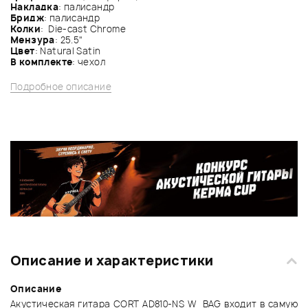
Накладка
: палисандр
Бридж
: палисандр
Колки
: Die-cast Chrome
Мензура
: 25.5"
Цвет
: Natural Satin
В комплекте
: чехол
Подробное описание
Описание и характеристики
Описание
Акустическая гитара CORT AD810-NS W_BAG входит в самую