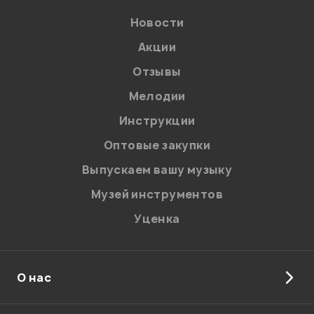
Новости
Акции
Отзывы
Мелодии
Я даю
согласие
на обработку персональных данных в
Инструкции
соответствии с
Политикой в отношении обработки
персональных данных.
Оптовые закупки
Введите проверочное число:
Выпускаем вашу музыку
Музей инструментов
Уценка
О нас
Отправить