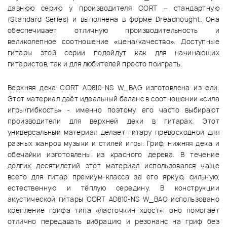
давнюю серию у производителя CORT – стандартную
(Standard Series) и выполнена в форме Dreadnought. Она
обеспечивает отличную производительность и
великолепное соотношение «цена/качество». Доступные
гитары этой серии подойдут как для начинающих
гитаристов, так и для любителей просто поиграть.
Верхняя дека CORT AD810-NS W_BAG изготовлена из ели.
Этот материал даёт идеальный баланс в соотношении «сила
игры/гибкость» - именно поэтому его часто выбирают
производители для верхней деки в гитарах. Этот
универсальный материал делает гитару превосходной для
разных жанров музыки и стилей игры. Гриф, нижняя дека и
обечайки изготовлены из красного дерева. В течение
долгих десятилетий этот материал использовался чаще
всего для гитар премиум-класса за его яркую, сильную,
естественную и тёплую середину. В конструкции
акустической гитары CORT AD810-NS W_BAG использовано
крепление грифа типа «ласточкин хвост»: оно помогает
отлично передавать вибрацию и резонанс на гриф без