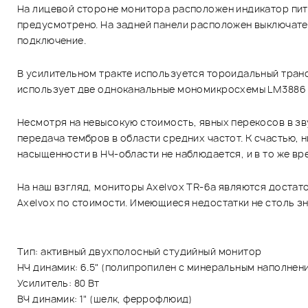
На лицевой стороне монитора расположен индикатор пита
предусмотрено. На задней панели расположен выключател
подключение.
В усилительном тракте используется тороидальный тран
использует две одноканальные мономикросхемы LM3886 о
Несмотря на невысокую стоимость, явных перекосов в з
передача тембров в области средних частот. К счастью, 
насыщенности в НЧ-области не наблюдается, и в то же в
На наш взгляд, мониторы Axelvox TR-6a являются доста
Axelvox по стоимости. Имеющиеся недостатки не столь з
Тип: активный двухполосный студийный монитор
НЧ динамик: 6.5" (полипропилен c минеральным наполнен
Усилитель: 80 Вт
ВЧ динамик: 1" (шелк, феррофлюид)