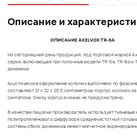
Описание и характерист
ОПИСАНИЕ AXELVOX TR-6A
На сегодняшний день продукция, под торговой маркой Ax
серии, включающей три полочные модели TR-5a, TR-6a и 
динамика
Акустическое оформление колонок выполнено по фазоинв
составляют 21 х 32 х 25,5 сантиметров. Корпус колонок 
синтепона. Снизу корпуса ножек не предусмотрено.
В качестве пищалки производитель использует тканевый к
полипропиленового диффузора среднечастотной головки, 
системы обоих динамиков имеют магнитное экранировани