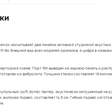
ики
elvox насчитывает две линейки активной студийной акустики
TR-8a. Внешний вид всех моделей одинаков, а цифра в назва
ерторной схеме. Порт ФИ выведен на заднюю панель и распо
изготовлен из фибролита. Толщина стенок составляет 18 милл
упольный (soft dome) твитер, акустически нагруженный на р
включая подвес, составляет 14,5 см. Гибкий подвес изготов
е.