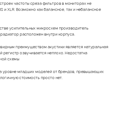
строек частоты среза фильтров в мониторах не
 и XLR. Возможно как балансное, так и небалансное
естве усилительных микросхем производитель
 радиатор расположен внутри корпуса.
чевидным преимуществом акустики является натуральная
ий регистр озвучивается неплохо. Недостатка
рной схемы
 на уровне младших моделей от брендов, превышающих
алогичную стоимость просто нет.