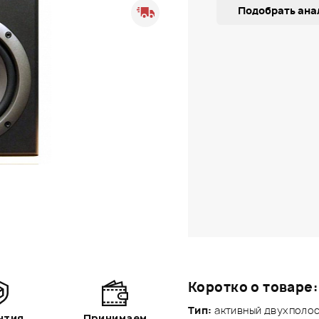
Подобрать ана
Коротко о товаре:
Тип:
активный двухполос
нтия
Принимаем