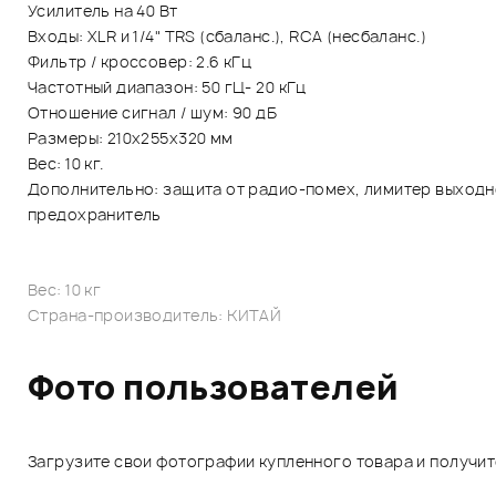
Усилитель на 40 Вт
Входы: XLR и 1/4" TRS (сбаланс.), RCA (несбаланс.)
Фильтр / кроссовер: 2.6 кГц
Частотный диапазон: 50 гЦ- 20 кГц
Отношение сигнал / шум: 90 дБ
Размеры: 210х255х320 мм
Вес: 10 кг.
Дополнительно: защита от радио-помех, лимитер выходн
предохранитель
Вес: 10 кг
Страна-производитель: КИТАЙ
Фото пользователей
Загрузите свои фотографии купленного товара и получи