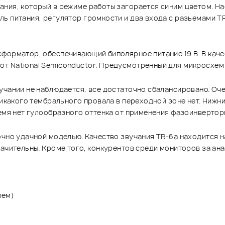
ния, который в режиме работы загорается синим цветом. На
ь питания, регулятор громкости и два входа с разъемами TRS
сформатор, обеспечивающий биполярное питание 19 В. В кач
т National Semiconductor. Предусмотренный для микросхем
вучании не наблюдается, все достаточно сбалансировано. О
никакого тембрального провала в переходной зоне нет. Нижн
ремя нет гулообразного оттенка от применения фазоинверто
точно удачной моделью. Качество звучания TR-6a находится
начительны. Кроме того, конкурентов среди мониторов за ан
ием)