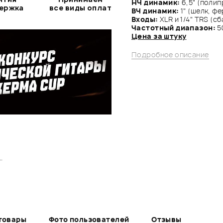
НЧ динамик:
6,5" (полип
держка
все виды оплат
ВЧ динамик:
1" (шелк, ф
Входы:
XLR и 1/4" TRS (сб
Частотный диапазон:
5
Цена за штуку
Подробное описание
.
товары
Фото пользователей
Отзывы