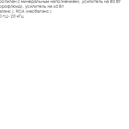
ропилен c минеральным наполнением), усилитель на 80 Вт
еррофлюид), усилитель на 40 Вт
аланс.), RCA (несбаланс.)
0 гЦ- 20 кГц