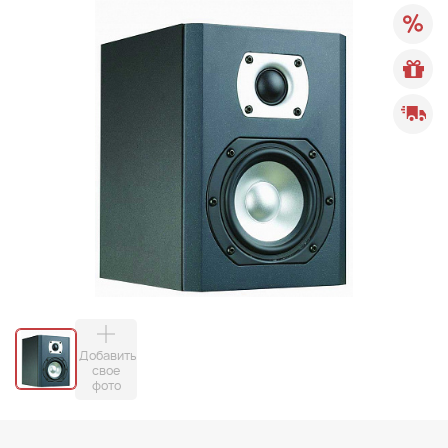
Добавить
свое
фото