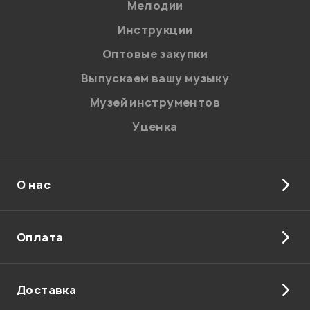
Мелодии
Я даю
согласие
на обработку персональных данных в
Инструкции
соответствии с
Политикой в отношении обработки
персональных данных.
Оптовые закупки
Введите проверочное число:
Выпускаем вашу музыку
Музей инструментов
Уценка
О нас
Отправить
Оплата
Доставка