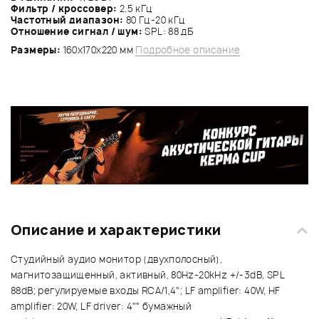
Фильтр / кроссовер:
2.5 кГц
Частотный диапазон:
80 Гц-20 кГц
Отношение сигнал / шум:
SPL: 88 дБ
Размеры:
160x170x220 мм
Подробное описание
Описание и характеристики
Студийный аудио монитор (двухполосный),
магнитозащищенный, активный, 80Hz-20kHz +/-3dB, SPL
88dB; регулируемые входы RCA/1,4"; LF amplifier: 40W, HF
amplifier: 20W, LF driver: 4"" бумажный