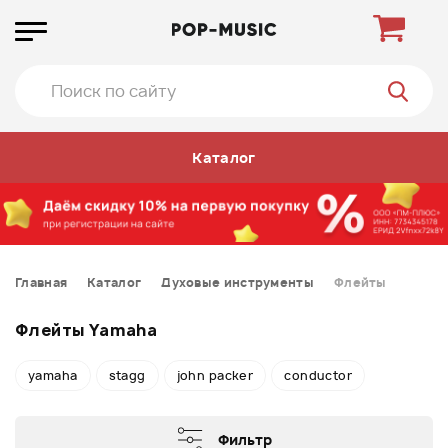
Каталог
Главная
Каталог
Духовые инструменты
Флейты
Флейты Yamaha
yamaha
stagg
john packer
conductor
Фильтр