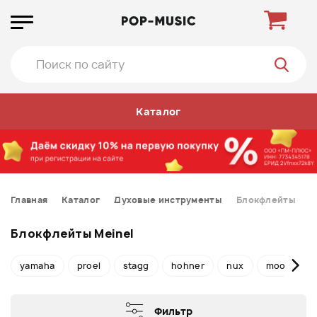
Каталог
Главная
Каталог
Духовые инструменты
Блокфлейты
Блокфлейты Meinel
yamaha
proel
stagg
hohner
nux
mooer
Фильтр