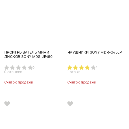
ПРОИГРЫВАТЕЛЬ МИНИ
НАУШНИКИ SONY MDR-G45LP
ДИСКОВ SONY MDS-JE480
0
4
0 отзывов
1 отзыв
Снято с продажи
Снято с продажи