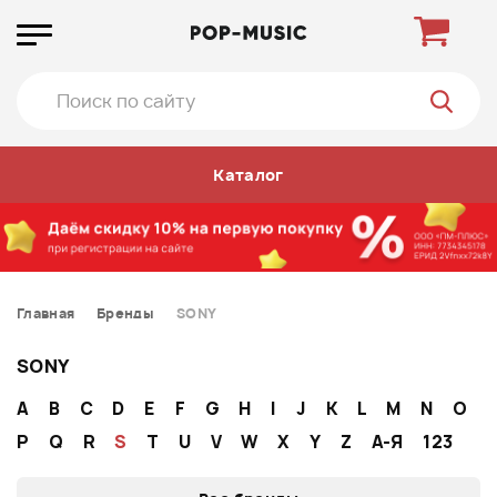
Каталог
Главная
Бренды
SONY
SONY
A
B
C
D
E
F
G
H
I
J
K
L
M
N
O
P
Q
R
S
T
U
V
W
X
Y
Z
А-Я
123