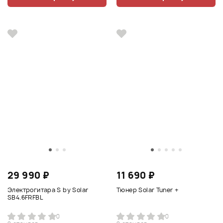
29 990 ₽
11 690 ₽
Электрогитара S by Solar
Тюнер Solar Tuner +
SB4.6FRFBL
0
0