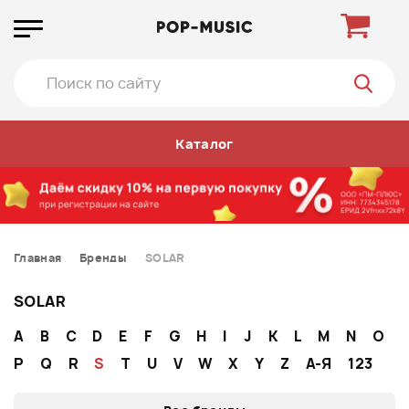
Каталог
Главная
Бренды
SOLAR
SOLAR
A
B
C
D
E
F
G
H
I
J
K
L
M
N
O
P
Q
R
S
T
U
V
W
X
Y
Z
А-Я
123