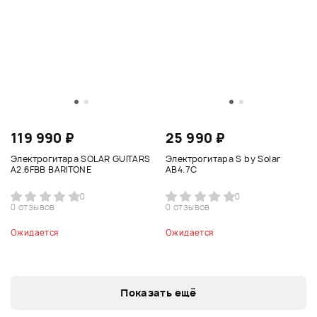
119 990 ₽
25 990 ₽
Электрогитара SOLAR GUITARS
Электрогитара S by Solar
A2.6FBB BARITONE
AB4.7С
0
0
0 отзывов
0 отзывов
Ожидается
Ожидается
Показать ещё