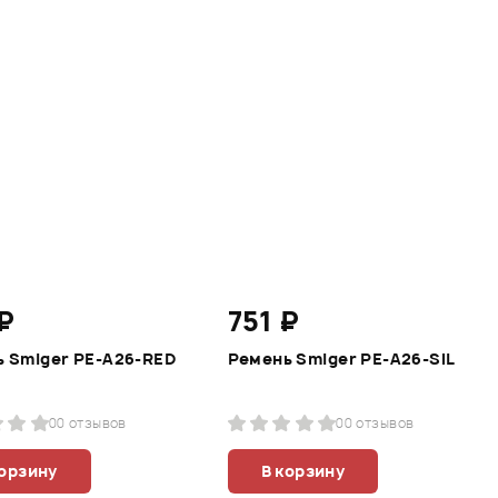
₽
751 ₽
 Smiger PE-A26-RED
Ремень Smiger PE-A26-SIL
0
0 отзывов
0
0 отзывов
корзину
В корзину