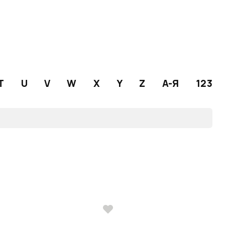
T
U
V
W
X
Y
Z
А-Я
123