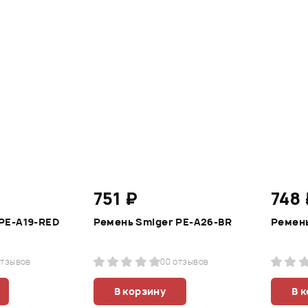
751 ₽
748 
PE-A19-RED
Ремень Smiger PE-A26-BR
Ремень
отзывов
0
0 отзывов
В корзину
В 