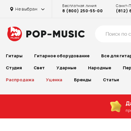
Бесплатная линия
Санкт-
на Проспекте Большевиков
на Бассейной
на Рубинштейна
на Бассейной
на Проспекте Большевиков
Не выбран
8 (800) 250-55-00
(812) 
на Проспекте Большевиков
на Рубинштейна
Гитары
Гитарное оборудование
Все для гита
Студия
Свет
Ударные
Народные
Пер
Распродажа
Уценка
Бренды
Статьи