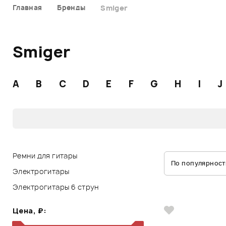
Главная
Бренды
Smiger
Smiger
A
B
C
D
E
F
G
H
I
J
Ремни для гитары
По популярност
Электрогитары
Электрогитары 6 струн
Цена, ₽: