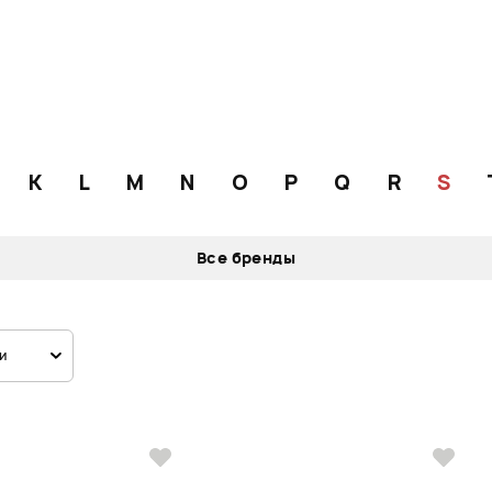
K
L
M
N
O
P
Q
R
S
Все бренды
и