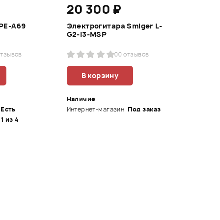
20 300 ₽
PE-A69
Электрогитара Smiger L-
G2-i3-MSP
отзывов
0
0 отзывов
В корзину
Наличие
Есть
Интернет-магазин
Под заказ
 1 из 4