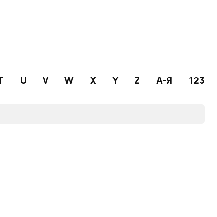
T
U
V
W
X
Y
Z
А-Я
123