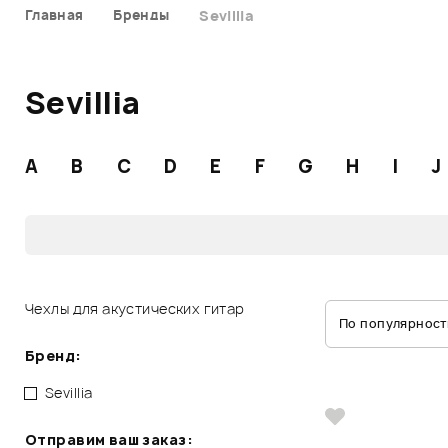
Главная
Бренды
Sevillia
Sevillia
A
B
C
D
E
F
G
H
I
J
Чехлы для акустических гитар
По популярност
Бренд:
Sevillia
Отправим ваш заказ: