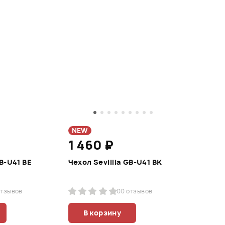
NEW
1 460 ₽
GB-U41 BE
Чехол Sevillia GB-U41 BK
отзывов
0
0 отзывов
В корзину