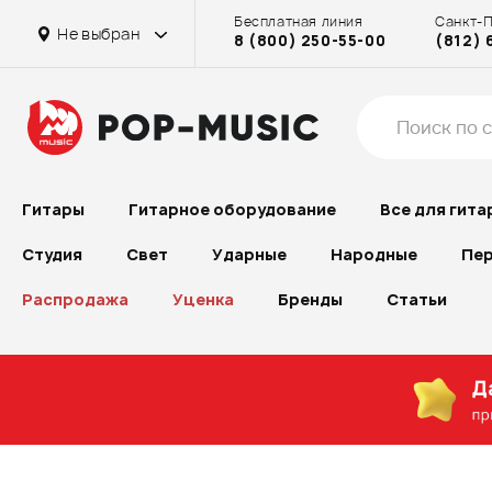
Бесплатная линия
Санкт-
на Рубинштейна
на Рубинштейна
Не выбран
8 (800) 250-55-00
(812) 
на Проспекте Большевиков
Гитары
Гитарное оборудование
Все для гита
Студия
Свет
Ударные
Народные
Пер
Распродажа
Уценка
Бренды
Статьи