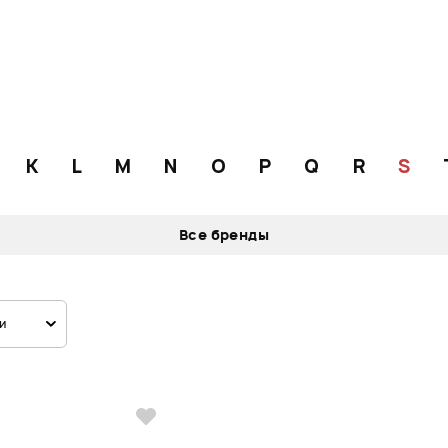
K
L
M
N
O
P
Q
R
S
Все бренды
и