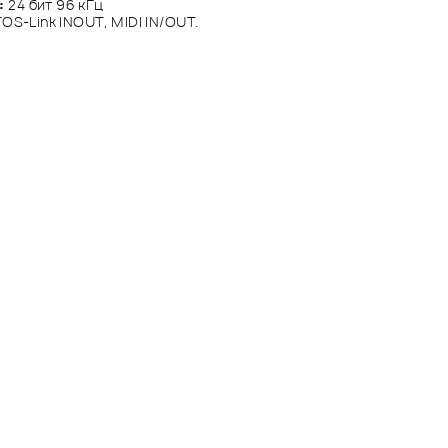
:
24 бит 96 кГц
OS-Link INOUT, MIDI IN/OUT.