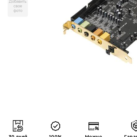
Добавить
свое
фото
30 дней
100%
Можно
Гара