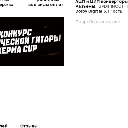
АЦП и ЦИП конверторы
держка
все виды оплат
Разъемы:
SPDIF INOUT, T
Dolby Digital 5.1 :
есть
Подробное описание
лей
Отзывы