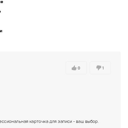
ле
е
ки
0
1
ессиональная карточка для записи - ваш выбор.