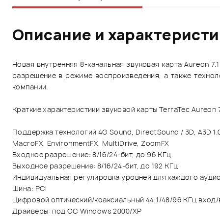
Описание и характерист
Новая внутренняя 8-канальная звуковая карта Aureon 7.
разрешение в режиме воспроизведения, а также техноло
компании.
Краткие характеристики звуковой карты TerraTec Aureon 7.
Поддержка технологий 4G Sound, DirectSound / 3D, A3D 1.0, 
MacroFX, EnvironmentFX, MultiDrive, ZoomFX
Входное разрешение: 8/16/24-бит, до 96 КГц
Выходное разрешение: 8/16/24-бит, до 192 КГц
Индивидуальная регулировка уровней для каждого ауди
Шина: PCI
Цифровой оптический/коаксиальный 44,1/48/96 КГц вход/в
Драйверы: под ОС Windows 2000/XP