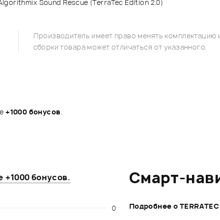
lgorithmix Sound Rescue (TerraTec Edition 2.0)
Производитель имеет право менять комплектацию и
сборки товара может отличаться от указанного.
те
+1000 бонусов
.
Смарт-нав
те
+1000 бонусов
.
Подробнее о TERRATEC
0