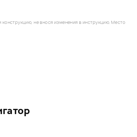
 конструкцию, не внося изменения в инструкцию. Место
игатор