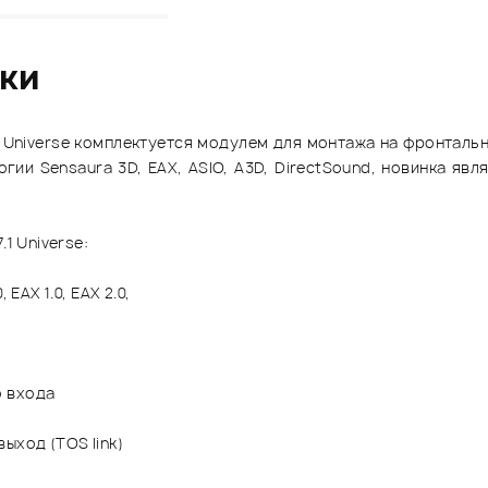
ики
1 Universe комплектуется модулем для монтажа на фронталь
гии Sensaura 3D, EAX, ASIO, A3D, DirectSound, новинка яв
1 Universe:
EAX 1.0, EAX 2.0,
о входа
ыход (TOS link)