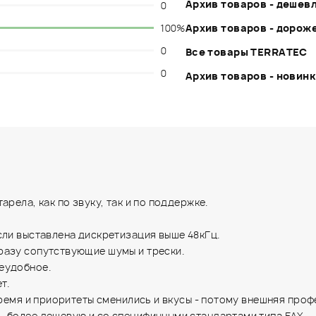
Архив товаров - дешев
0
100%
Архив товаров - дорож
0
Все товары TERRATEC
0
Архив товаров - новин
рела, как по звуку, так и по поддержке.
сли выставлена дискретизация выше 48кГц.
разу сопутствующие шумы и трески.
еудобное.
т.
время и приоритеты сменились и вкусы - потому внешняя проф
ь более дешевую и со специфичными стандартами типа EAX.