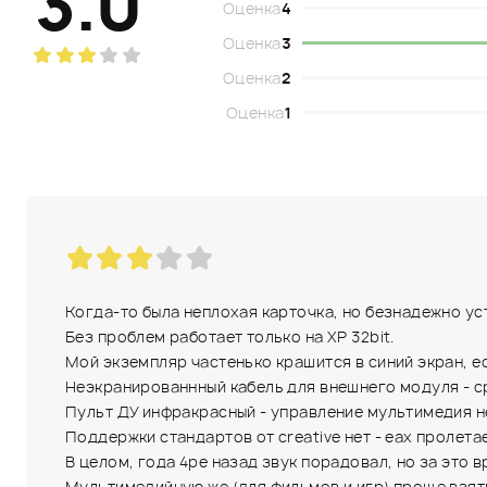
3.0
Оценка
4
Оценка
3
Оценка
2
Оценка
1
Когда-то была неплохая карточка, но безнадежно уста
Без проблем работает только на XP 32bit.
Мой экземпляр частенько крашится в синий экран, е
Неэкранированнный кабель для внешнего модуля - с
Пульт ДУ инфракрасный - управление мультимедия н
Поддержки стандартов от creative нет - eax пролетае
В целом, года 4ре назад звук порадовал, но за это 
Мультимедийную же (для фильмов и игр) проще взят