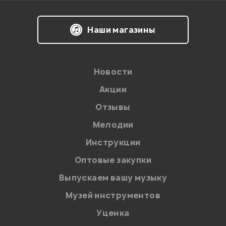
Наши магазины
Новости
Акции
Отзывы
Мелодии
Я даю
согласие
на обработку персональных данных в
Инструкции
соответствии с
Политикой в отношении обработки
персональных данных.
Оптовые закупки
Введите проверочное число:
Выпускаем вашу музыку
Музей инструментов
Уценка