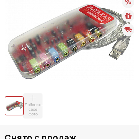
Добавить
свое
фото
Снято с продаж