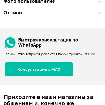
Фото пользователей
Отзывы
Загрузите свои фотографии купленного товара и получите
+1000 бонусов
.
Смарт-навигатор
Добавить свое фото
Подробнее о AUDIOTRAK
Быстрая консультация по
Архив товаров - дешевле
WhatsApp
Архив товаров - дороже
Большинство вопросов решаются парой-тройкой СМСок
Все товары AUDIOTRAK
Архив товаров - новинки
Консультация в MAX
Отзывы
Оставьте отзыв и получите
+1000
0
бонусов
.
Приходите в наши магазины за
0.0
общением и, конечно же,