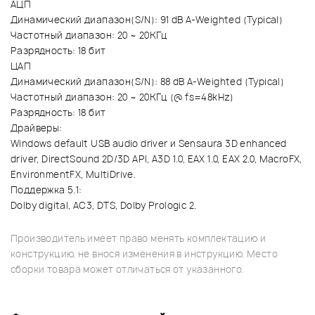
АЦП
Динамический диапазон(S/N): 91 dB A-Weighted (Typical)
Частотный диапазон: 20 ~ 20KГц
Разрядность: 18 бит
ЦАП
Динамический диапазон(S/N): 88 dB A-Weighted (Typical)
Частотный диапазон: 20 ~ 20KГц (@ fs=48kHz)
Разрядность: 18 бит
Драйверы:
Windows default USB audio driver и Sensaura 3D enhanced
driver, DirectSound 2D/3D API, A3D 1.0, EAX 1.0, EAX 2.0, MacroFX,
EnvironmentFX, MultiDrive.
Поддержка 5.1:
Dolby digital, AC3, DTS, Dolby Prologic 2.
Производитель имеет право менять комплектацию и
конструкцию, не внося изменения в инструкцию. Место
сборки товара может отличаться от указанного.