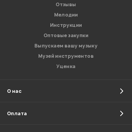
Отзывы
Мелодии
Я даю
согласие
на обработку персональных данных в
Инструкции
соответствии с
Политикой в отношении обработки
персональных данных.
Оптовые закупки
Введите проверочное число:
Выпускаем вашу музыку
Музей инструментов
Уценка
О нас
Отправить
Оплата