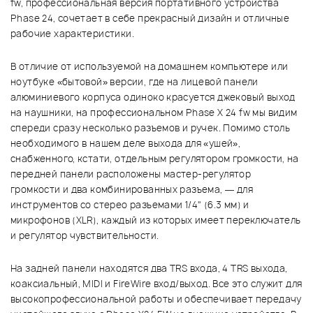
fw, профессиональная версия портативного устройства
Phase 24, сочетает в себе прекрасный дизайн и отличные
рабочие характеристики.
В отличие от используемой на домашнем компьютере или
ноутбуке «бытовой» версии, где на лицевой панели
алюминиевого корпуса одиноко красуется джековый выход
на наушники, на профессиональном Phase X 24 fw мы видим
спереди сразу несколько разъемов и ручек. Помимо столь
необходимого в нашем деле выхода для «ушей»,
снабженного, кстати, отдельным регулятором громкости, на
передней панели расположены мастер-регулятор
громкости и два комбинированных разъема, — для
инструментов со стерео разъемами 1/4" (6.3 мм) и
микрофонов (XLR), каждый из которых имеет переключатель
и регулятор чувствительности.
На задней панели находятся два TRS входа, 4 TRS выхода,
коаксиальный, MIDI и FireWire вход/выход. Все это служит для
высокопрофессиональной работы и обеспечивает передачу