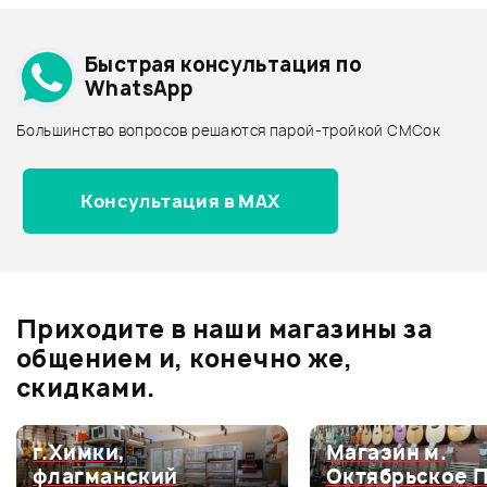
Добавить свое фото
Подробнее о TERRATEC
Быстрая консультация по
Архив товаров - дешевле
WhatsApp
Архив товаров - дороже
Большинство вопросов решаются парой-тройкой СМСок
Все товары TERRATEC
Архив товаров - новинки
Консультация в MAX
Отзывы
Оставьте отзыв и получите
+1000
0
бонусов
.
Приходите в наши магазины за
0.0
общением и, конечно же,
скидками.
Оценка
5
0
г.Химки,
Магазин м.
флагманский
Октябрьское 
Оценка
4
0