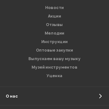
Новости
Акции
Отзывы
Мелодии
Я даю
согласие
на обработку персональных данных в
Инструкции
соответствии с
Политикой в отношении обработки
персональных данных.
Оптовые закупки
Введите проверочное число:
Выпускаем вашу музыку
Музей инструментов
Уценка
О нас
Отправить