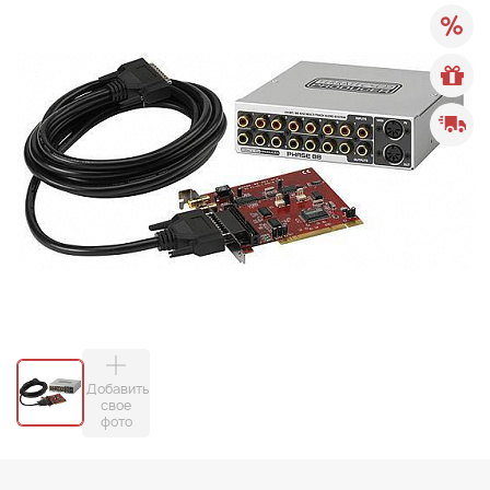
Добавить
свое
фото