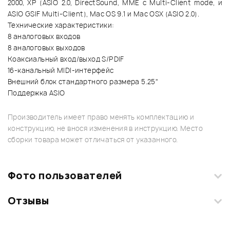
2000, XP (ASIO 2.0, DirectSound, MME с Multi-Client mode, и
ASIO GSIF Multi-Client), Mac OS 9.1 и Mac OSX (ASIO 2.0).
Технические характеристики:
8 аналоговых входов
8 аналоговых выходов
Коаксиальный вход/выход S/PDIF
16-канальный MIDI-интерфейс
Внешний блок стандартного размера 5.25"
Поддержка ASIO
Производитель имеет право менять комплектацию и
конструкцию, не внося изменения в инструкцию. Место
сборки товара может отличаться от указанного.
Фото пользователей
Отзывы
Загрузите свои фотографии купленного товара и получите
+1000 бонусов
.
Смарт-навигатор