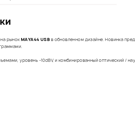
ики
 на рынок
MAYA44 USB
в обновленном дизайне. Новинка пред
ограммами.
ъемами, уровень -10dBV, и комбинированный оптический / н