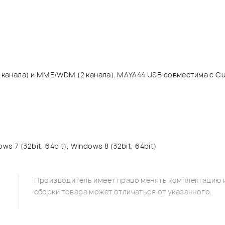
 канала) и MME/WDM (2 канала). MAYA44 USB совместима с Cubas
ws 7 (32bit, 64bit), Windows 8 (32bit, 64bit)
Производитель имеет право менять комплектацию и
сборки товара может отличаться от указанного.