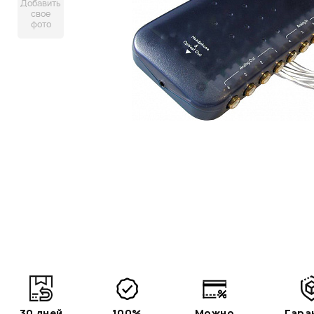
Добавить
свое
фото
30 дней
100%
Можно
Гара