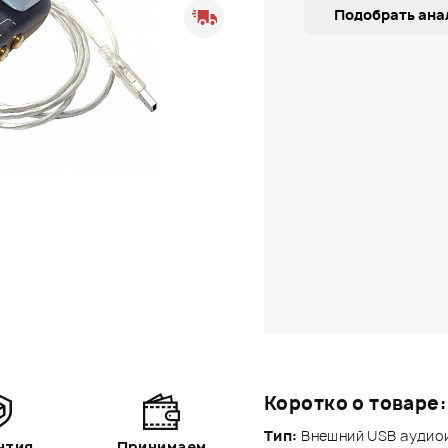
Подобрать ана
Коротко о товаре:
Тип:
Внешний USB аудиои
нтия
Принимаем