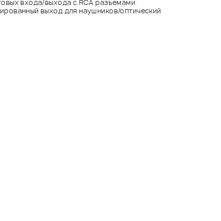
говых входа/выхода с RCA разъемами
ированный выход для наушников/оптический