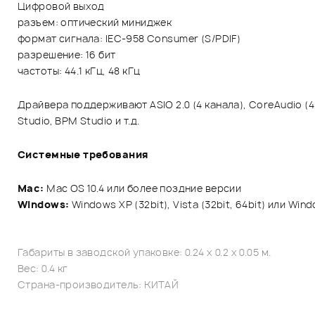
Цифровой выход
разъем: оптический миниджек
формат сигнала: IEC-958 Consumer (S/PDIF)
разрешение: 16 бит
частоты: 44.1 кГц, 48 кГц
Драйвера поддерживают ASIO 2.0 (4 канала), CoreAudio (4
Studio, BPM Studio и т.д.
Системные требования
Mac:
Mac OS 10.4 или более поздние версии
Windows:
Windows XP (32bit), Vista (32bit, 64bit) или Windo
Габариты в заводской упаковке: 0.24 x 0.2 x 0.05 м.
Вес: 0.4 кг
Страна-производитель: КИТАЙ