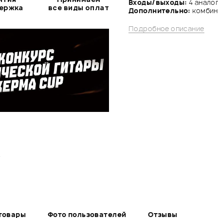
Входы/выходы:
4 анало
держка
все виды оплат
Дополнительно:
комбин
Подробное описание
.
товары
Фото пользователей
Отзывы