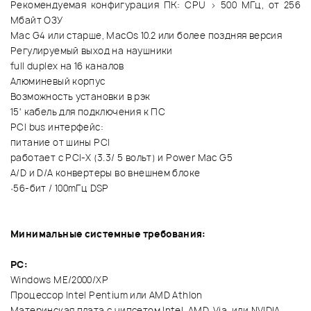
Рекомендуемая конфигурация ПК: CPU > 500 МГц, от 256
Мбайт ОЗУ
Mac G4 или старше, MacOs 10.2 или более поздняя версия
Регулируемый выход на наушники
full duplex на 16 каналов
Алюминевый корпус
Возможность установки в рэк
15' кабель для подключения к ПС
PCI bus интерфейс:
питание от шины PCI
работает с PCI-X (3.3/ 5 вольт) и Power Mac G5
А/D и D/A конвертеры во внешнем блоке
·56-бит / 100mГц DSP
Минимальные системные требования:
PC:
Windows ME/2000/XP
Процессор Intel Pentium или AMD Athlon
Материнская плата с чипсетом Intel, AMD, Via, или NVIDIA