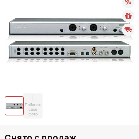
Добавить
свое
фото
Снято с продаж