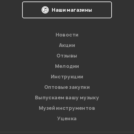
Наши магазины
Новости
Акции
Отзывы
Мелодии
Я даю
согласие
на обработку персональных данных в
Инструкции
соответствии с
Политикой в отношении обработки
персональных данных.
Оптовые закупки
Введите проверочное число:
Выпускаем вашу музыку
Музей инструментов
Уценка