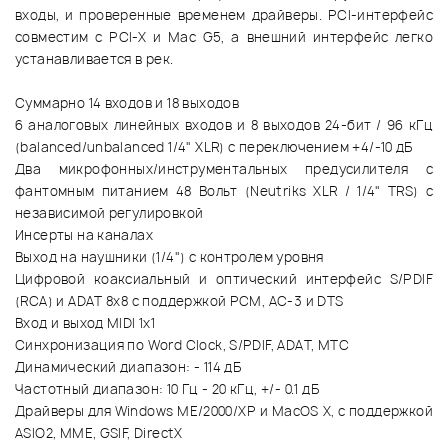
входы, и проверенные временем драйверы. PCI-интерфейс
совместим с PCI-X и Mac G5, а внешний интерфейс легко
устанавливается в рек.
Суммарно 14 входов и 18 выходов
6 аналоговых линейных входов и 8 выходов 24-бит / 96 кГц
(balanced/unbalanced 1/4" XLR) c переключением +4/-10 дБ
Два микрофонных/инструментальных предусилителя c
фантомным питанием 48 Вольт (Neutriks XLR / 1/4" TRS) c
независимой регулировкой
Инсерты на каналах
Выход на наушники (1/4") с контролем уровня
Цифровой коаксиальный и оптический интерфейс S/PDIF
(RCA) и ADAT 8x8 с поддержкой PCM, AC-3 и DTS
Вход и выход MIDI 1х1
Синхронизация по Word Clock, S/PDIF, ADAT, MTC
Динамический диапазон: - 114 дБ
Частотный диапазон: 10 Гц - 20 кГц, +/- 0.1 дБ
Драйверы для Windows ME/2000/XP и MacOS X, с поддержкой
ASIO2, MME, GSIF, DirectX