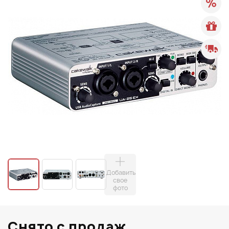
Добавить
свое
фото
Снято с продаж