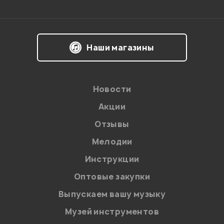
Впечатления о товаре:
Наши магазины
Новости
Акции
Отзывы
Мелодии
Я даю
согласие
на обработку персональных данных в
Инструкции
соответствии с
Политикой в отношении обработки
персональных данных.
Оптовые закупки
Введите проверочное число:
Выпускаем вашу музыку
Музей инструментов