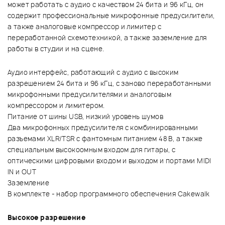
может работать с аудио с качеством 24 бита и 96 кГц, он
содержит профессиональные микрофонные предусилители,
а также аналоговые компрессор и лимитер с
переработанной схемотехникой, а также заземление для
работы в студии и на сцене.
Аудио интерфейс, работающий с аудио с высоким
разрешением 24 бита и 96 кГц, с заново переработанными
микрофонными предусилителями и аналоговым
компрессором и лимитером.
Питание от шины USB, низкий уровень шумов
Два микрофонных предусилителя с комбинированными
разъемами XLR/TSR с фантомным питанием 48 В, а также
специальным высокоомным входом для гитары, с
оптическими цифровыми входом и выходом и портами MIDI
IN и OUT
Заземление
В комплекте - набор программного обеспечения Cakewalk
Высокое разрешение