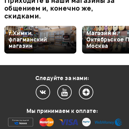
Приходите в наши магазины за
0.0
общением и, конечно же,
скидками.
Оценка
5
0
г.Химки,
Магазин м.
флагманский
Октябрьское 
Оценка
4
0
магазин
Москва
Оценка
3
0
Оценка
2
0
Оценка
1
0
Следуйте за нами:
Мой отзыв о товаре
Мы принимаем к оплате:
Ваша оценка: